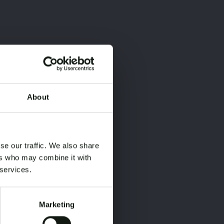
About
×
×
se our traffic. We also share
ers who may combine it with
 services.
Marketing