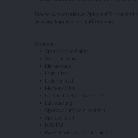
Dieses Auto ist
reich
an Optionen! Zur Ausstattu
Anhängerkupplung
und
Luftfederung
.
Optionen:
Sport Chrono Paket
Sesselheizung
Klimaanlage
Ledersitze
Lederlenkrad
Memory-Sitze
Elektrisch verstellbare Sitze
Luftfederung
Sportauspuff (Ventilsystem)
Spurassistent
DAB/FM
Parksensoren vorne und hinten