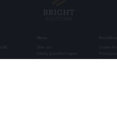
Menu
Rechtlich
s BV
Über uns
Cookie Pol
Häufig gestellte Fragen
Privacy po
Verkaufen
Rahmenbe
Kauf
Partner
Archivauktionen
5
Stellenangebote
8 120 B01