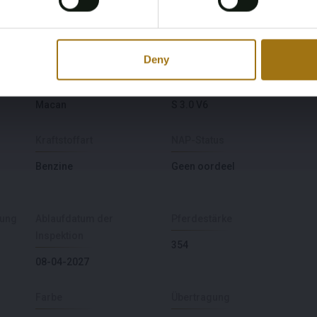
dieses Loses.
Deny
Modell
Type
Macan
S 3.0 V6
Kraftstoffart
NAP-Status
Benzine
Geen oordeel
sung
Ablaufdatum der
Pferdestärke
Inspektion
354
08-04-2027
Farbe
Übertragung