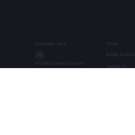
Customer care
Firma
Bright Auction
info@brightauctions.com
Het Eek 15
4004 LM Tiel
+31 20 89 45 579
Niederlande
CoC: 1608970
VAT: NL8060 9