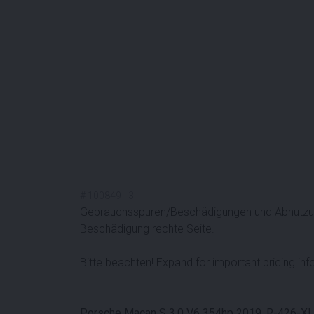
#
100849
-
3
Gebrauchsspuren/Beschädigungen und Abnutzun
Beschädigung rechte Seite.
Bitte beachten! Expand for important pricing inf
Porsche Macan S 3.0 V6 354hp 2019, R-426-XL