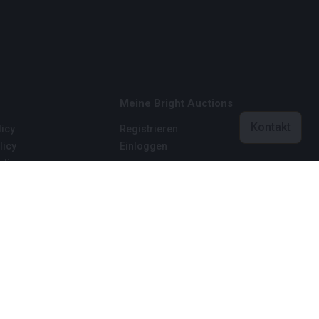
Meine Bright Auctions
Kontakt
icy
Registrieren
licy
Einloggen
dingungen