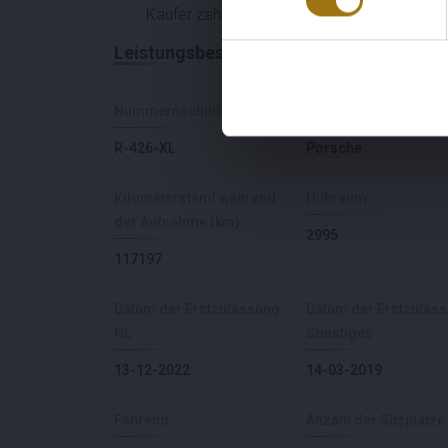
Käufer zahlen die BPM über die Rechnung 
Leistungsbeschreibung
Nummernschild
Marke
R-426-XL
Porsche
Kilometerstand während
Hubraum
der Aufnahme (km)
2995
117197
Datum der Erstzulassung
Datum der Erstzulas
NL
Sonstiges
13-12-2022
14-03-2019
Fahrend
Anzahl der Sitzplätze