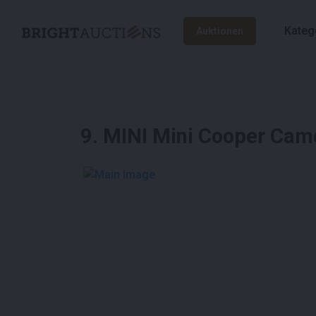
Kateg
Auktionen
9
.
MINI Mini Cooper Camd
See More