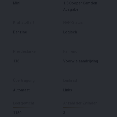
Mini
1.5 Cooper Camden
Ausgabe
Kraftstoffart
NAP-Status
Benzine
Logisch
Pferdestärke
Fahrend
136
Voorwielaandrijving
Übertragung
Lenkrad
Automaat
Links
Leergewicht
Anzahl der Zylinder
1150
3