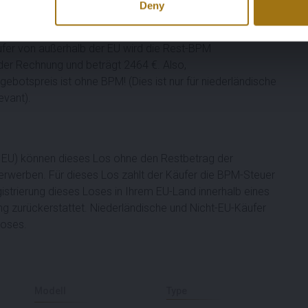
zu informieren.
Deny
ufer von außerhalb der EU wird die Rest-BPM
 der Rechnung und beträgt 2464 €. Also,
otspreis ist ohne BPM! (Dies ist nur für niederländische
evant).
der EU) können dieses Los ohne den Restbetrag der
erwerben. Für dieses Los zahlt der Käufer die BPM-Steuer
istrierung dieses Loses in Ihrem EU-Land innerhalb eines
ng zurückerstattet. Niederländische und Nicht-EU-Käufer
Loses.
Modell
Type