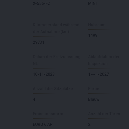
X-556-FZ
MINI
Kilometerstand während
Hubraum
der Aufnahme (km)
1499
29731
Datum der Erstzulassung
Ablaufdatum der
NL
Inspektion
10-11-2023
1---1-2027
Anzahl der Sitzplätze
Farbe
4
Blauw
Emissionsnorm
Anzahl der Türen
EURO 6 AP
2