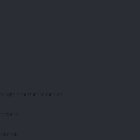
edingte Abnutzungen rundum.
rmationen.
ließheck