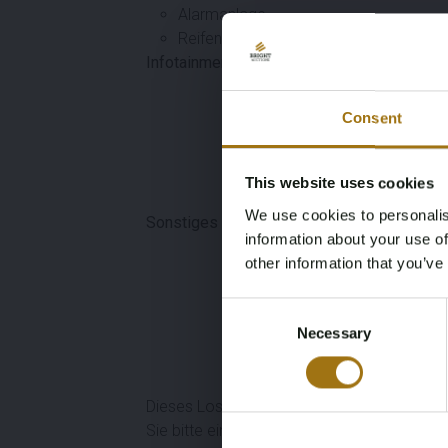
Alarmanlage
Reifendruckkontrollsystem
Infotainment & Konnektivität
Phone Integration Premium
Consent
DAB+ Digitalradio
Bluetooth mit Freisprecheinri
WiFi
This website uses cookies
Bordcomputer
We use cookies to personalis
Sonstiges
information about your use of
Schlüsselloser Zugang
other information that you’ve
Elektrisch anklappbare Außen
Consent
Automatisch abblendende In
Necessary
Selection
Lichtsensor
Steinschlagsensor
Beheizbare Scheibenwascha
Dieses Los kann nur nach Vereinbarung bes
Sie bitte eine E-Mail an: morrison@automoti