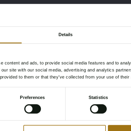
Details
chtung
e content and ads, to provide social media features and to analy
Age Verification Required
 our site with our social media, advertising and analytics partn
Not registered yet? Enjoy bidding
 provided to them or that they’ve collected from your use of their
You must be 18 years or older to access this content.
spiegel
Register and enjoy bidding
Please confirm that you are of legal age.
nenspiegel
Preferences
Statistics
Register
Yes, I’m 18+
nlage
ichtigt werden. Um einen Termin zu vereinbaren, senden
ve-auctions.nl. Wir raten Bietern, sich im Vorfeld über den