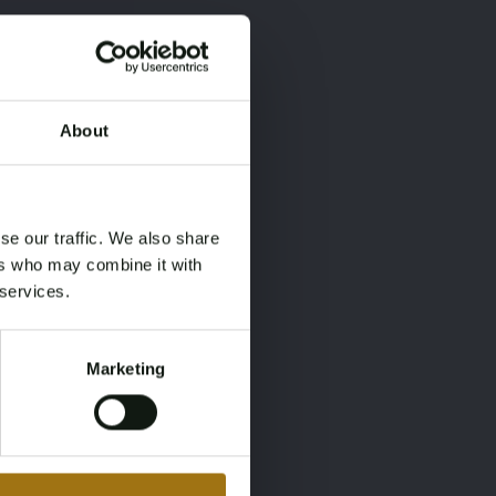
About
×
×
se our traffic. We also share
ers who may combine it with
 services.
Marketing