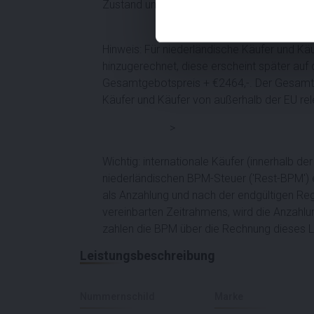
Zustand und die Ausführung des Fahrzeugs 
Hinweis: Für niederländische Käufer und Kä
hinzugerechnet, diese erscheint später auf
Gesamtgebotspreis + €2464,-. Der Gesamtgeb
Käufer und Käufer von außerhalb der EU rel
>
Wichtig: internationale Käufer (innerhalb 
niederländischen BPM-Steuer ('Rest-BPM') 
als Anzahlung und nach der endgültigen Reg
vereinbarten Zeitrahmens, wird die Anzahlu
zahlen die BPM über die Rechnung dieses 
Leistungsbeschreibung
Nummernschild
Marke