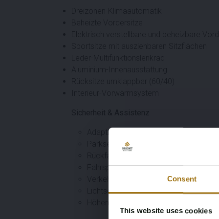
Dreizonen-Klimaautomatik
Beheizte Vordersitze
Elektrisch verstellbare und beheizbare Vord
Sportsitze mit ausziehbaren Sitzflächen
Leder-Multifunktionslenkrad
Aluminium-Innenausstattung
Rücksitze umklappbar (60/40)
Interieur-Vorwärmsystem
Sicherheit & Assistenz
Adaptiver Tempomat
Parksensoren vorne und hinten
Rückfahrkamera
Fahrspurassistent
Verkehrszeichenerkennung
Consent
Lichtsensor
Höhensensor
This website uses cookies