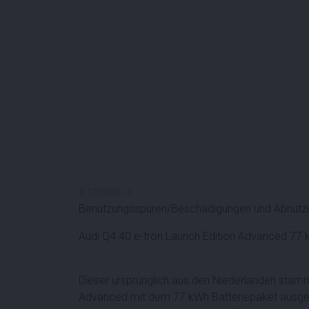
#
100838
-
4
Benutzungsspuren/Beschädigungen und Abnutzu
Audi Q4 40 e-tron Launch Edition Advanced 7
Dieser ursprünglich aus den Niederlanden stamm
Advanced mit dem 77 kWh Batteriepaket ausgest