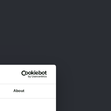
About
×
×