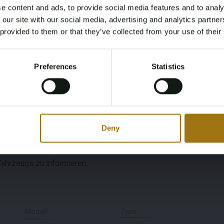
e content and ads, to provide social media features and to analy
Age Verification Required
 our site with our social media, advertising and analytics partn
Not registered yet? Enjoy bidding
ildschirm
 provided to them or that they’ve collected from your use of their
You must be 18 years or older to access this content.
Register and enjoy bidding
Please confirm that you are of legal age.
Preferences
Statistics
Register
Yes, I’m 18+
Deny
ung besichtigt werden. Um einen Termin zu vereinbaren,
utomotive-auctions.nl. Wir raten Bietern, sich im Vorfeld
ahrzeugs zu informieren.
Modell
Type