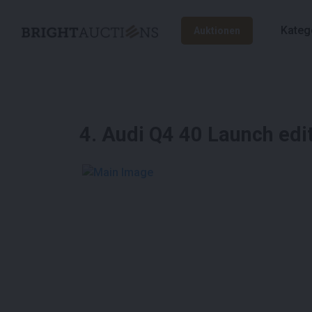
Kateg
Auktionen
4
.
Audi Q4 40 Launch edi
See More