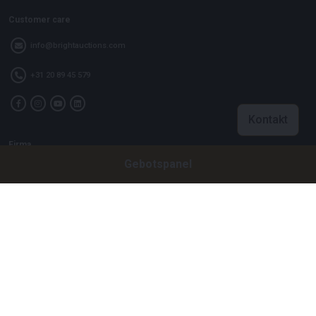
Customer care
info@brightauctions.com
+31 20 89 45 579
Kontakt
Firma
Gebotspanel
Bright Auctions BV
Het Eek 15
4004 LM Tiel
Niederlande
CoC: 16089705
VAT: NL8060 98 120 B01