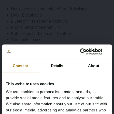
Navigationssystem mit großem Bildschirm
DAB+ Digitalradio
Bluetooth-Freisprecheinrichtung
Phone Integration Premium
Kabelloses Aufladen des Telefons
Sprachsteuerung
WiFi
Sonstiges
Consent
Details
About
Wärmepumpe
Ladekabel 220V inklusive
This website uses cookies
Smartphone-Eingabe
Elektrisch betriebene Heckklappe
We use cookies to personalise content and ads, to
98 kWh Akku-Pack
provide social media features and to analyse our traffic.
Allradantrieb (AWD)
We also share information about your use of our site with
our social media, advertising and analytics partners who