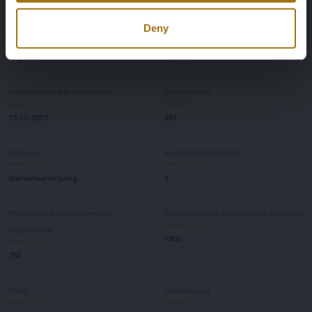
Deny
NAP-Status
Datum der Erstzulassung NL
Logisch
11-2023
Ablaufdatum der Inspektion
Pferdestärke
13-11-2027
551
Fahrend
Anzahl der Sitzplätze
Vierwielaandrijving
5
Maximales Anhängegewicht
Maximales Anhängegewicht gebremst
ungebremst
1500
750
Farbe
Übertragung