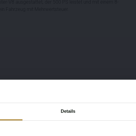
iter-V8 ausgestattet, der 500 PS leistet und mit einem 8-
ein Fahrzeug mit Mehrwertsteuer.
Details