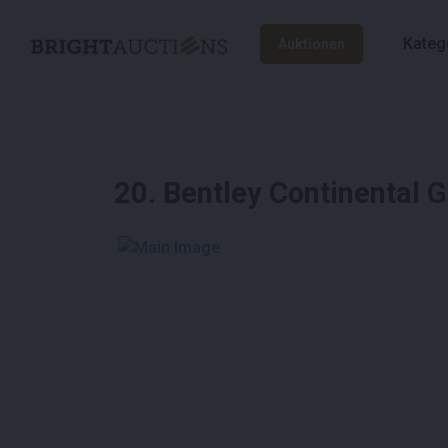
Kateg
Auktionen
20
.
Bentley Continental 
See More