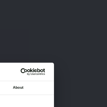
About
×
×