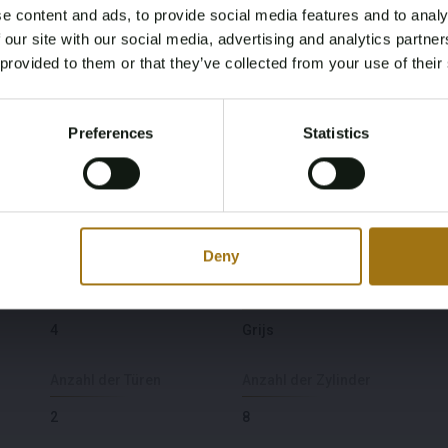
e content and ads, to provide social media features and to analy
Age Verification Required
 our site with our social media, advertising and analytics partn
Not registered yet? Enjoy bidding
 provided to them or that they’ve collected from your use of their
Type
Kilometerstand während
You must be 18 years or older to access this content.
der Aufnahme (km)
Register and enjoy bidding
4.0 V8 (8-Gang)
Please confirm that you are of legal age.
39282
Preferences
Statistics
Register
Yes, I’m 18+
Fahrgestellnummer
Datum der Erstzulassung
Sonstiges
SCBFN63W2FC049936
2015-01-01
Deny
Anzahl der Sitzplätze
Farbe
4
Grijs
Anzahl der Türen
Anzahl der Zylinder
2
8