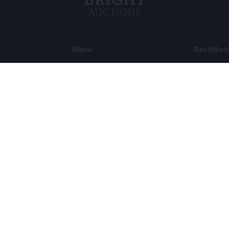
Menu
Rechtlich
s BV
Über uns
Cookie Pol
Häufig gestellte Fragen
Privacy po
Verkaufen
Rahmenbe
Kauf
Partner
Archivauktionen
5
Stellenangebote
8 120 B01
©
Bright Auctions
2026