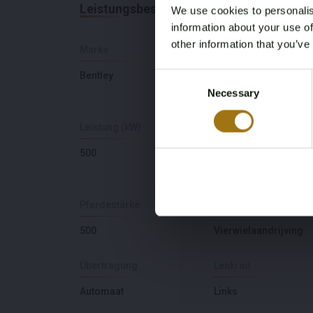
Leistungsbeschreibung
We use cookies to personalis
information about your use of
other information that you’ve
Marke
Modell
Bentley
Continental GT
Consent
Necessary
Selection
Leistung (kW)
Kraftstoffart
500
Benzine
Pferdestärke
Fahrend
500
Vierwielaandrijving
Übertragung
Lenkrad
Automaat
Links