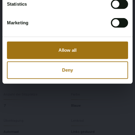
Benzine
WDC1668731A913158
Statistics
NAP-Status
Datum der Erstzulassung NL
Marketing
Geen oordeel
14-12-2017
Datum der Erstzulassung Sonstiges
Ablaufdatum der Inspektion
Allow all
25-04-2017
26-03-2026
Pferdestärke
Fahrend
Deny
455
Vierwielaandrijving
Anzahl der Sitzplätze
Farbe
7
Blauw
Übertragung
Lenkrad
Automaat
Links gestuurd