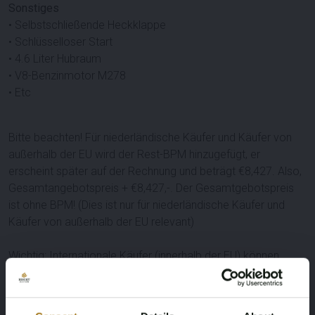
Sonstiges
• Selbstschließende Heckklappe
• Schlüsselloser Start
• 4.6 Liter Hubraum
• V8-Benzinmotor M278
• Etc
Bitte beachten! Für niederländische Käufer und Käufer von
außerhalb der EU wird der Rest-BPM hinzugefügt, er
erscheint später auf der Rechnung und beträgt €
8,427
. Also,
Gesamtangebotspreis + €
8,427
,-. Der Gesamtgebotspreis
ist ohne BPM! (Dies ist nur für niederländische Käufer und
Käufer von außerhalb der EU relevant)
Wichtig: Internationale Käufer (innerhalb der EU) können
dieses Los ohne den Restbetrag der niederländischen BPM-
Steuer ("Rest-BPM") erwerben. Für dieses Verfahren ist der
Käufer verpflichtet, das Fahrzeug in der EU zu behalten und