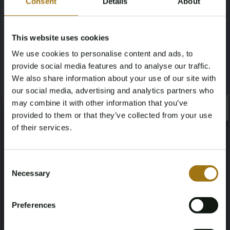
Consent
Details
About
ein spezielles Exportverfahren ist erforderlich von €250,-
exkl. 21% VAT für dieses Los
Leistungsbeschreibung
This website uses cookies
We use cookies to personalise content and ads, to
provide social media features and to analyse our traffic.
Nummernschild
Marke
We also share information about your use of our site with
RJ-188-R
Mercedes-Benz
our social media, advertising and analytics partners who
may combine it with other information that you’ve
×
Modell
Type
×
provided to them or that they’ve collected from your use
of their services.
GLS-Klasse
GLS500 4.7 V8 4Matic
Age Verification Required
Not registered yet? Enjoy bidding
Kilometerstand während der
Hubraum
Consent
Aufnahme (km)
Necessary
Selection
4663
You must be 18 years or older to access this content.
Register and enjoy bidding
190571
Please confirm that you are of legal age.
Preferences
Register
Kraftstoffart
Fahrgestellnummer
Yes, I’m 18+