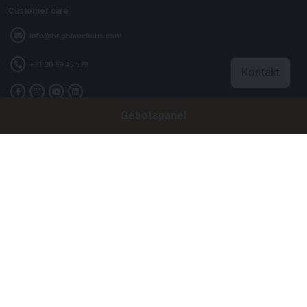
Customer care
info@brightauctions.com
+31 20 89 45 579
Kontakt
Gebotspanel
Firma
Bright Auctions BV
Het Eek 15
4004 LM Tiel
Niederlande
CoC: 16089705
VAT: NL8060 98 120 B01
Menu