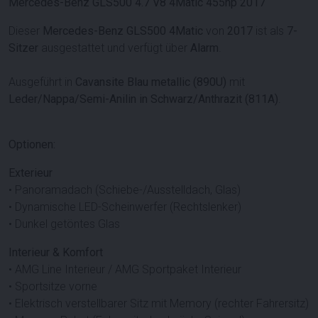
Mercedes-Benz GLS500 4.7 V8 4Matic 455hp 2017
Dieser
Mercedes-Benz GLS500 4Matic
von
2017
ist als
7-
Sitzer
ausgestattet und verfügt über
Alarm
.
Ausgeführt in
Cavansite Blau metallic (890U)
mit
Leder/Nappa/Semi-Anilin in Schwarz/Anthrazit (811A)
.
Optionen:
Exterieur
• Panoramadach (Schiebe-/Ausstelldach, Glas)
• Dynamische LED-Scheinwerfer (Rechtslenker)
• Dunkel getöntes Glas
Interieur & Komfort
• AMG Line Interieur / AMG Sportpaket Interieur
• Sportsitze vorne
• Elektrisch verstellbarer Sitz mit Memory (rechter Fahrersitz)