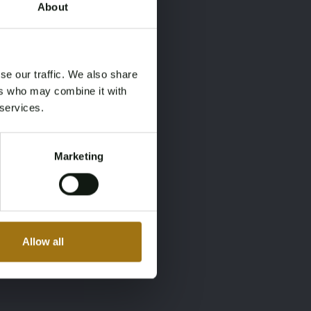
About
×
×
se our traffic. We also share
ers who may combine it with
 services.
Marketing
Allow all