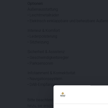
Optionen:
Außenausstattung
• Leichtmetallräder
• Elektrisch einklappbare und beheizbare Außen
Interieur & Komfort
• Lederpolsterung
• Sitzheizung
Sicherheit & Assistenz
• Geschwindigkeitsregler
• Parksensoren
Infotainment & Konnektivität
• Navigationssystem
• DAB-Empfänger
Bitte beachten! Bei niederländischen Käufern 
hinzu, sie erscheint später auf der Rechnung un