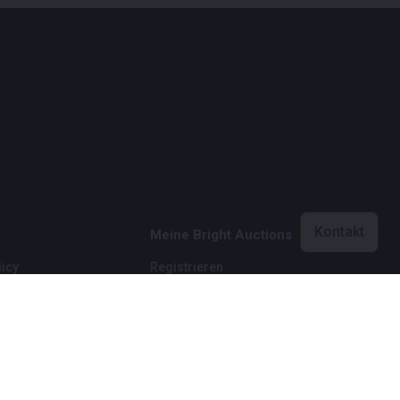
Kontakt
Meine Bright Auctions
icy
Registrieren
licy
Einloggen
dingungen