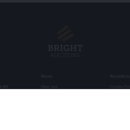
Menu
Rechtlich
s BV
Über uns
Cookie Pol
Häufig gestellte Fragen
Privacy po
Verkaufen
Rahmenbe
Kauf
Partner
Archivauktionen
5
Stellenangebote