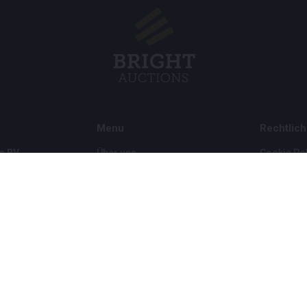
Menu
Rechtlich
s BV
Über uns
Cookie Pol
Häufig gestellte Fragen
Privacy po
Verkaufen
Rahmenbe
Kauf
Partner
Archivauktionen
5
Stellenangebote
8 120 B01