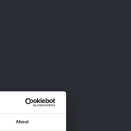
About
×