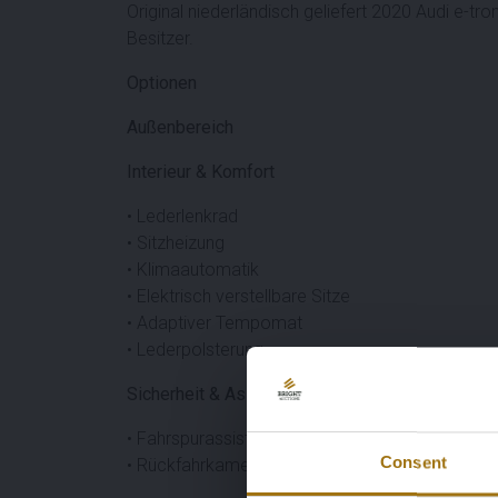
Original niederländisch geliefert 2020 Audi e-t
Besitzer.
Optionen
Außenbereich
Interieur & Komfort
• Lederlenkrad
• Sitzheizung
• Klimaautomatik
• Elektrisch verstellbare Sitze
• Adaptiver Tempomat
• Lederpolsterung
Sicherheit & Assistenz
• Fahrspurassistent
Consent
• Rückfahrkamera