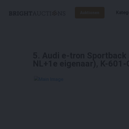
Kateg
Auktionen
5
.
Audi e-tron Sportback 
NL+1e eigenaar), K-601-
See More