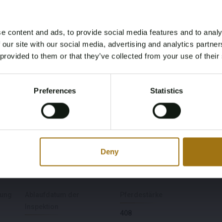
e content and ads, to provide social media features and to analy
Age Verification Required
 our site with our social media, advertising and analytics partn
Not registered yet? Enjoy bidding
 provided to them or that they’ve collected from your use of their
You must be 18 years or older to access this content.
Register and enjoy bidding
Please confirm that you are of legal age.
Modell
Type
Preferences
Statistics
Register
e-tron
Sportback 55 quattro
Yes, I’m 18+
Business Edition 95 kWh
Fahrgestellnummer
NAP-Status
Deny
WAUZZZGE9MB016191
Logisch
sung
Ablaufdatum der
Pferdestärke
Inspektion
408