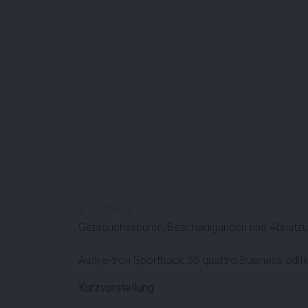
#
100799
-
5
Gebrauchsspuren/Beschädigungen und Abnutzun
Audi e-tron Sportback 55 quattro Business edi
Kurzvorstellung