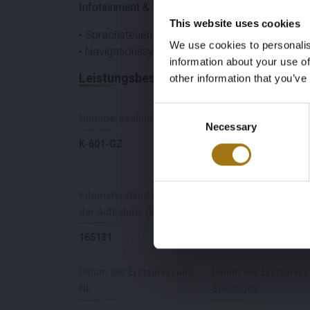
Infotainment & Konnektivität
This website uses cookies
• Sprachsteuerung
We use cookies to personalis
• Navigationssystem
information about your use of
Leistungsbeschreibung
other information that you’ve
Consent
Nummernschild
Marke
Necessary
Selection
K-601-GZ
Audi
Kilometerstand während
Kraftstoffart
der Aufnahme (km)
Elektrisch
165131
Datum der Erstzulassung
Datum der Erstzulas
NL
Sonstiges