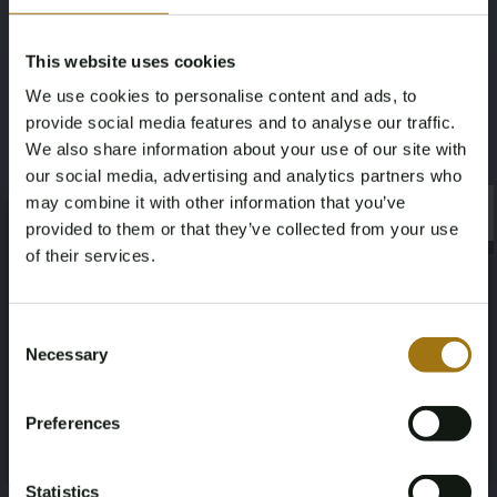
Leistungsbeschreibung
This website uses cookies
We use cookies to personalise content and ads, to
Nummernschild
Marke
provide social media features and to analyse our traffic.
JPV-47-K
BMW
We also share information about your use of our site with
our social media, advertising and analytics partners who
Modell
Type
may combine it with other information that you’ve
×
×
provided to them or that they’ve collected from your use
X5
X5M 4.4 V8 F85 M-Sport
of their services.
Kilometerstand während der
Hubraum
Age Verification Required
Not registered yet? Enjoy bidding
Aufnahme (km)
Consent
4395
Necessary
Selection
101650
You must be 18 years or older to access this content.
Register and enjoy bidding
Please confirm that you are of legal age.
Kraftstoffart
Fahrgestellnummer
Preferences
Register
Yes, I’m 18+
Benzine
WBSKT610200R52203
Statistics