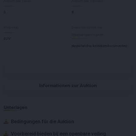
Anzahl der Türen
Anzahl der Zylinder
5
8
Körpertyp
Dokumentation der
Staatsangehörigkeit
SUV
Nederlandse kentekendocumenten
Informationen zur Auktion
Unterlagen
Bedingungen für die Auktion
Voorbereid bieden bij een openbare veiling