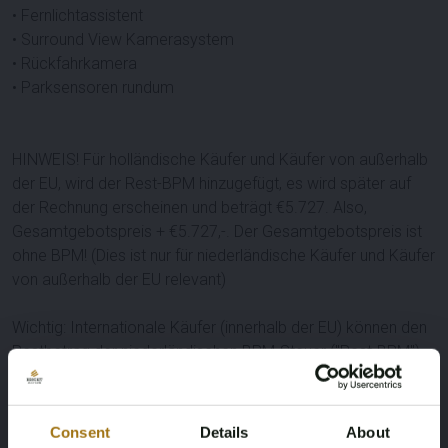
• Fernlichtassistent
• Surround View Kamerasystem
• Rückfahrkamera
• Parksensoren rundum
HINWEIS! Für holländische Käufer und Käufer von außerhalb
der EU, wird der Rest-BPM hinzugefügt, es wird später auf
der Rechnung erscheinen und beträgt €5.727. Also,
Gesamtgebotspreis + €5.727,-. Der Gesamtgebotspreis ist
ohne BPM! (Dies ist nur für niederländische Käufer und Käufer
von außerhalb der EU relevant)
Wichtig: Internationale Käufer (innerhalb der EU) können den
Restbetrag der niederländischen BPM-Steuer ("Rest-BPM")
zurückfordern. Für dieses Verfahren ist der Käufer
verpflichtet, das Fahrzeug in der EU zu behalten, und es ist
ein spezielles Ausfuhrverfahren in Höhe von €250,- exkl. 21%
Consent
Details
About
MwSt. für dieses Los erforderlich.