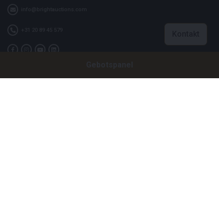
info@brightauctions.com
+31 20 89 45 579
Kontakt
Gebotspanel
Firma
Bright Auctions BV
Het Eek 15
4004 LM Tiel
Niederlande
CoC: 16089705
VAT: NL8060 98 120 B01
Menu
Über uns