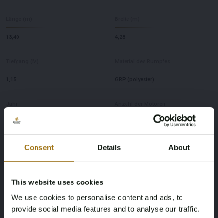
Länge (m)
Breite (m)
13,40
4,28
Tiefgang (M)
Material des Rumpfes
1,15
GRP (polyester)
Jahr
Anzahl der Motoren
2007
2
Motor(en)
Pferdestärke
Consent
Details
About
Volvo Penta D6- 370
370
This website uses cookies
Brennstoff
Schlafplätze
We use cookies to personalise content and ads, to
Diesel
6
provide social media features and to analyse our traffic.