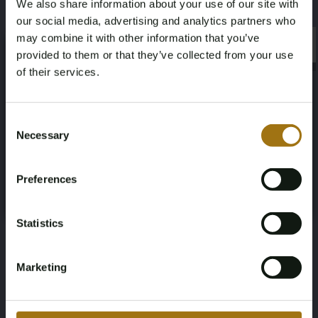
We also share information about your use of our site with
Liegend
Marke
our social media, advertising and analytics partners who
may combine it with other information that you’ve
×
The Netherlands
Bavaria
×
provided to them or that they’ve collected from your use
of their services.
Modell
Verkaufspreis
Age Verification Required
42 HT
€195,500.-
Not registered yet? Enjoy bidding
Consent
Necessary
Selection
You must be 18 years or older to access this content.
MwSt. bezahlt
Register and enjoy bidding
Please confirm that you are of legal age.
Yes
Preferences
Register
Yes, I’m 18+
Diese Auktion wurde beendet
Statistics
Marketing
Informationen zur Auktion