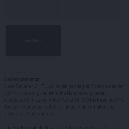
See More
#
100793
-
1
Maklerkommentar
Diese Bavaria 42 HT „Lys“ ist ein gepflegter Sportcruiser, der
Komfort, Leistung und einfache Handhabung vereint.
Ausgestattet mit zwei Volvo Penta D6-370 Motoren und IPS-
Joystick-Steuerung bietet sie ruhiges Fahrverhalten und
müheloses Manövrieren.
Das Hardtop mit elektrischem Schiebedach sorgt für