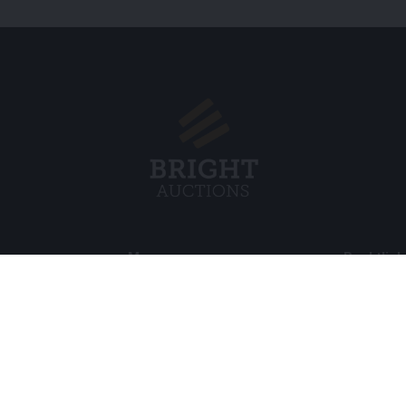
Menu
Rechtlich
s BV
Über uns
Cookie Pol
Häufig gestellte Fragen
Privacy po
Verkaufen
Rahmenbe
Kauf
Partner
Archivauktionen