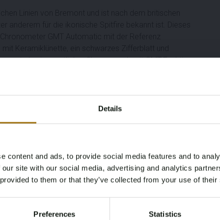
ichen Linien von Bremont und ist nach dem britischen
r anderem für die ikonische Spitfire bekannt ist. Dieses
 Chronometer GMT Automatic mit der Referenz
it Keramiklünette, ein schwarzes Zifferblatt und
emont als ein sportlicher Chronograph mit GMT-Funktion
ioniert. Dieses besondere Exemplar ist mit einem
Details
e content and ads, to provide social media features and to analy
zung
Age Verification Required
 our site with our social media, advertising and analytics partn
Not registered yet? Enjoy bidding
ist ein ehemaliges Ausstellungsstück in ungetragenem
 provided to them or that they’ve collected from your use of their
You must be 18 years or older to access this content.
Register and enjoy bidding
Please confirm that you are of legal age.
Preferences
Statistics