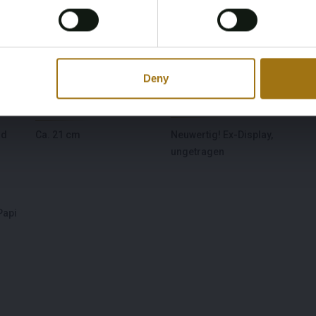
Register
Yes, I’m 18+
Zifferblatt
Durchmesser
schwarz
43 mm ohne Krone
 13
Deny
WristSize
Zustand
nd
Ca. 21 cm
Neuwertig! Ex-Display,
ungetragen
Papi