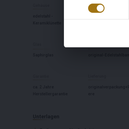
Gehäuse
Uhrwerk
edelstahl -
Modifizierter
Keramiklünette
Chronometer Kaliber
¼''' BE-54AE
Glas
Armband
Saphirglas
original-Edelstahlba
Garantie
Lieferung
ca. 2 Jahre
originalverpackung+
Herstellergarantie
ere
Unterlagen