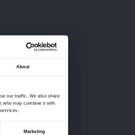
About
×
×
se our traffic. We also share
ers who may combine it with
 services.
Marketing