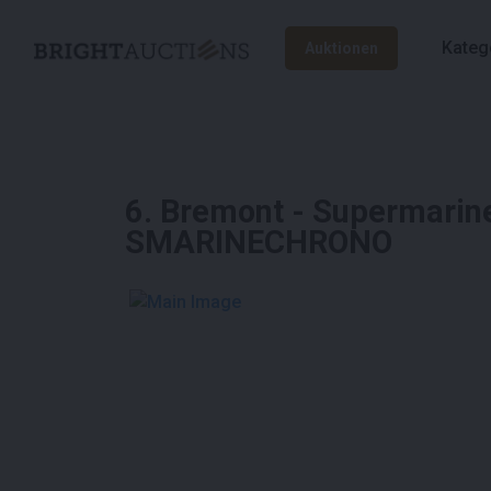
Kateg
Auktionen
6
.
Bremont - Supermarin
SMARINECHRONO
See More