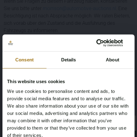
Wenn Sie Fragen zu diesem Fahrzeug haben, kontaktieren
Sie uns bitte unter
morrison@automotive-auctions.nl
. Eine
Besichtigung ist nach Absprache möglich. Wir raten Bietern,
sich vorab über den Zustand und die Ausführung des
Fahrzeugs zu informieren.
Leistungsbeschreibung
Nummernschild
Marke
Consent
Details
About
S-091-VD
Tesla
This website uses cookies
Modell
Type
We use cookies to personalise content and ads, to
Modell 3
Lange Reichweite AWD 75 kWh
provide social media features and to analyse our traffic.
We also share information about your use of our site with
our social media, advertising and analytics partners who
Kilometerstand während der
Kraftstoffart
may combine it with other information that you’ve
Aufnahme (km)
×
Elektrisch
×
provided to them or that they’ve collected from your use
93858
of their services.