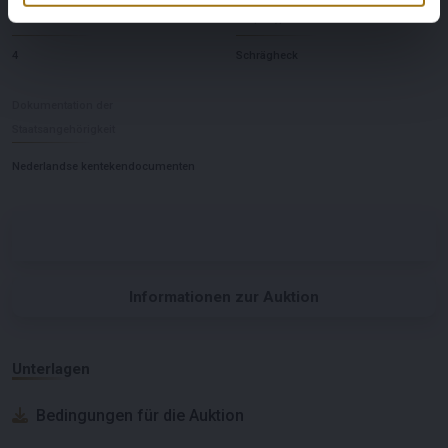
Anzahl der Türen
Körpertyp
4
Schrägheck
Dokumentation der
Staatsangehörigkeit
Nederlandse kentekendocumenten
Informationen zur Auktion
Unterlagen
Bedingungen für die Auktion