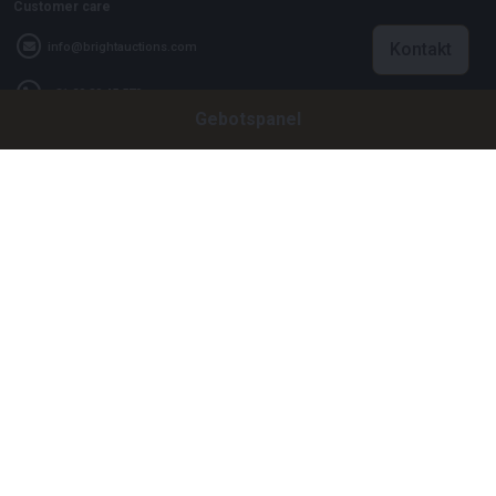
Customer care
Kontakt
info@brightauctions.com
+31 20 89 45 579
Gebotspanel
Firma
Bright Auctions BV
Het Eek 15
4004 LM Tiel
Niederlande
CoC: 16089705
VAT: NL8060 98 120 B01
Menu