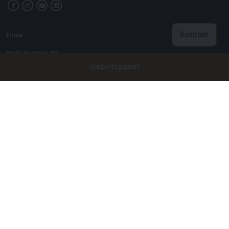
Kontakt
Firma
Bright Auctions BV
Gebotspanel
Het Eek 15
4004 LM Tiel
Niederlande
CoC: 16089705
VAT: NL8060 98 120 B01
Menu
Über uns
Häufig gestellte Fragen
Verkaufen
Kauf