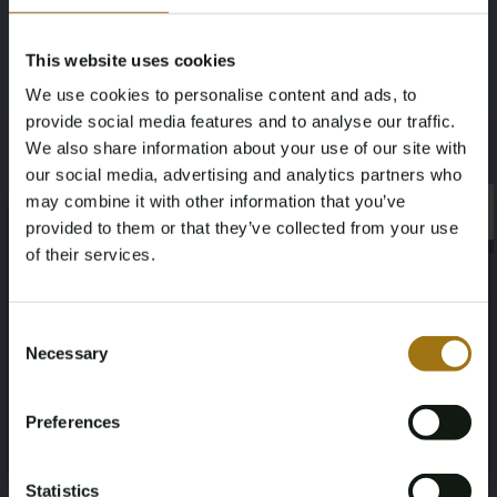
• Sprachsteuerung
• WiFi
This website uses cookies
We use cookies to personalise content and ads, to
Bitte beachten! Bei niederländischen Käufern und Käufern
provide social media features and to analyse our traffic.
von außerhalb der EU kommt noch die Rest-BPM hinzu, sie
We also share information about your use of our site with
erscheint später auf der Rechnung und beträgt €7,238. Also,
our social media, advertising and analytics partners who
Gesamtgebotspreis + €7.238,-. Der Gesamtgebotspreis ist
may combine it with other information that you’ve
×
ohne BPM! (Dies ist nur für niederländische Käufer und Käufer
×
provided to them or that they’ve collected from your use
von außerhalb der EU relevant)
of their services.
Age Verification Required
Wichtig: Internationale Käufer (innerhalb der EU) können
Not registered yet? Enjoy bidding
Consent
dieses Los ohne den Restbetrag der niederländischen BPM-
Necessary
Selection
Steuer ('Rest-BPM') erwerben. Für dieses Los zahlt der
You must be 18 years or older to access this content.
Register and enjoy bidding
Käufer die BPM-Steuer als Anzahlung und nach unendlicher
Please confirm that you are of legal age.
Registrierung dieses Loses in Ihrem EU-Land innerhalb eines
Preferences
Register
vereinbarten Zeitrahmens, wird die Anzahlung
Yes, I’m 18+
zurückerstattet. Niederländische und Nicht-EU-Käufer zahlen
Statistics
die BPM über die Rechnung dieses Loses.