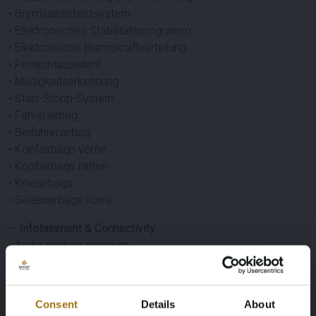
• Bremsassistenzsystem
• Elektronisches Stabilitätsprogramm
• Elektronische Bremskraftverteilung
• Fernlichtassistent
• Müdigkeitserkennung
• Start-Stopp-System
• Fahrerairbag
• Beifahrerairbag
• Kopfairbags vorne
• Kopfairbags hinten
• Knieairbags
• Seitenairbags vorne
-- Infotainment & Connectivity
• Audio system premium
• Connected services
• Multimedia-Vorbereitung
• Navigationssystem Vollkarte
Consent
Details
About
• Navigation