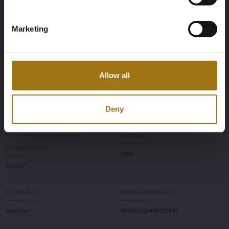
Leistungsbeschreibung
Marketing
Nummernschild
Marke
K-481-PX
Mercedes-Benz
Allow all
Modell
Type
Deny
E43 AMG T-Modell
4MATIC Premium Plus E-Klasse
Kilometerstand während der
Hubraum
Aufnahme (km)
2996
153437
Kraftstoffart
Fahrgestellnummer
Benzine
WDD2132641A321042