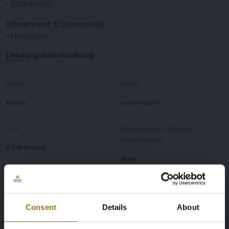
• Sitzheizung
Infotainment & Connectivity
• Navigation
Leistungsbeschreibung
Marke
Modell
Bentley
Continental GT
Type
Kilometerstand während der
Aufnahme (km)
4.0 V8 (8-Gang)
39282
Leistung (kW)
Kraftstoffart
500
Benzine
Consent
Details
About