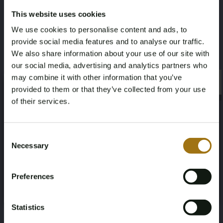
Fahrgestellnummer
Datum der Erstzulassung Sonstiges
This website uses cookies
SCBFN63W2FC049936
2015-01-01
We use cookies to personalise content and ads, to
provide social media features and to analyse our traffic.
Pferdestärke
Fahrend
We also share information about your use of our site with
500
Vierwielaandrijving
our social media, advertising and analytics partners who
may combine it with other information that you’ve
×
Anzahl der Sitzplätze
Farbe
×
provided to them or that they’ve collected from your use
of their services.
4
Grijs
Age Verification Required
Not registered yet? Enjoy bidding
Übertragung
Lenkrad
Consent
Necessary
Selection
Automaat
Links
You must be 18 years or older to access this content.
Register and enjoy bidding
Please confirm that you are of legal age.
Anzahl der Türen
Anzahl der Zylinder
Preferences
Register
Yes, I’m 18+
2
8
Statistics
Dokumentation der