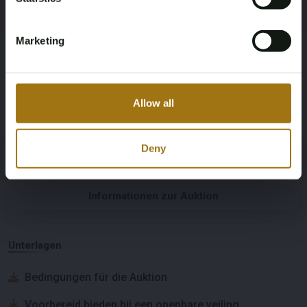
Übertragung
Lenkrad
Automaat
Links
Marketing
Körpertyp
Dokumentation der
Staatsangehörigkeit
Kombi
Allow all
Nederlandse kentekendocumenten
Deny
Informationen zur Auktion
Unterlagen
Bedingungen für die Auktion
Voorbereid bieden bij een openbare veiling