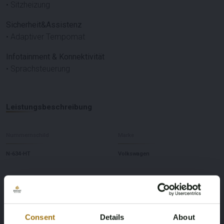
• Sitzheizung
Sicherheit&Assistenz
• Adaptiver Tempomat
Infotainment & Konnektivität
• Sprachsteuerung
Leistungsbeschreibung
Nummernschild
Marke
N-634-HT
Volkswagen
Modell
Type
ID.3
Stadt 45 KWh
Consent
Details
About
Kilometerstand während der
Kraftstoffart