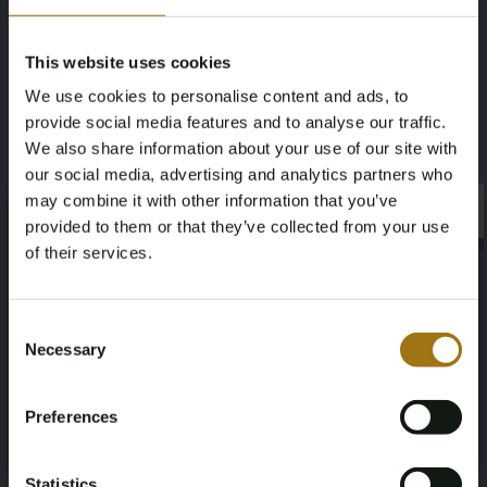
Aufnahme (km)
Elektrisch
This website uses cookies
115900
We use cookies to personalise content and ads, to
Fahrgestellnummer
NAP-Status
provide social media features and to analyse our traffic.
We also share information about your use of our site with
WVWZZZE1ZMP087046
Logisch
our social media, advertising and analytics partners who
may combine it with other information that you’ve
×
Datum der Erstzulassung NL
Datum der Erstzulassung Sonstiges
×
provided to them or that they’ve collected from your use
of their services.
2021-10-20
2021-10-20
Age Verification Required
Ablaufdatum der Inspektion
Pferdestärke
Not registered yet? Enjoy bidding
Consent
2027-10-20
150
Necessary
Selection
You must be 18 years or older to access this content.
Register and enjoy bidding
Please confirm that you are of legal age.
Fahrend
Anzahl der Sitzplätze
Preferences
Register
Yes, I’m 18+
Achterwielaandrijving
5
Statistics