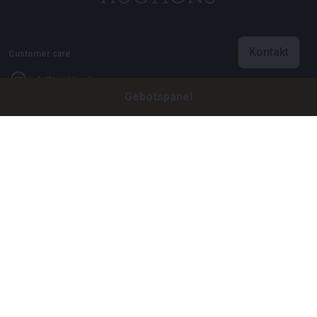
Kontakt
Customer care
info@brightauctions.com
Gebotspanel
+31 20 89 45 579
Firma
Bright Auctions BV
Het Eek 15
4004 LM Tiel
Niederlande
CoC: 16089705
VAT: NL8060 98 120 B01