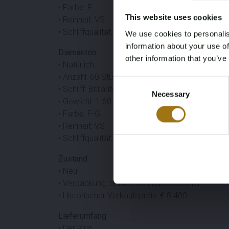
• Farbe: F
This website uses cookies
• Reinheit: VS
• Schliffqualität: sehr schön
We use cookies to personalis
information about your use of
Diamanten
other information that you’ve
• Natürlich
• Anzahl: 60 Stück
Consent
• Schliff: Brillantschliff
Necessary
Selection
• Gewicht: 1.60 ct
• Farbe: F-G
• Reinheit: VS
• Schliffqualität: sehr schön
Zustand
• Neu
• Verpackung: deluxe-Schmuckkästchen
• Historischer Verkaufspreis: € 8.400
Lieferumfang
• Der Ring