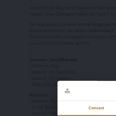
>
Zudem ist der Ring mit 60 natürlichen Diamanten
besetzt. Diese Diamanten haben die Farbe F-G, R
Der Ring wiegt 4,3 Gramm und hat Ringgröße 54 
Bericht entnommen, der diesem Artikel beiliegt.
Diamantenhändler durchgeführt und basiert auf hi
Luxus-Schmuckschatulle geliefert.
>
Optionen / Spezifikationen
• Schmuck: Ring
• Material: 18k Gold (750)
• Gewicht: 4,3 Gramm
• Ringgröße: 54 (17,25 mm)
Kopfstein
• Edelstein: Moissanit
• Schliff: Brillantschliff
Consent
• Gewicht: 1.46 ct