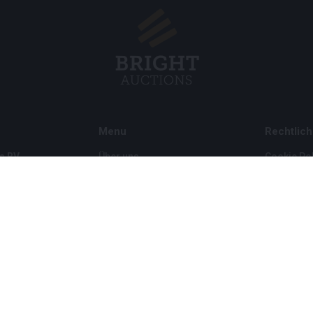
Menu
Rechtlich
s BV
Über uns
Cookie Pol
Häufig gestellte Fragen
Privacy po
Verkaufen
Rahmenbe
Kauf
Partner
Archivauktionen
5
Stellenangebote
8 120 B01