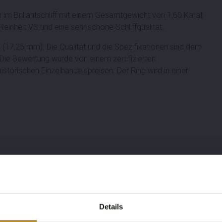
 im Brillantschliff mit einem Gesamtgewicht von 1,60 Karat
einheit VS und eine sehr schöne Schliffqualität.
(17,25 mm). Die Qualität und die Spezifikationen sind dem
 Die Bewertung wurde von einem zertifizierten
storischen Einzelhandelspreisen. Der Ring wird in einer
Details