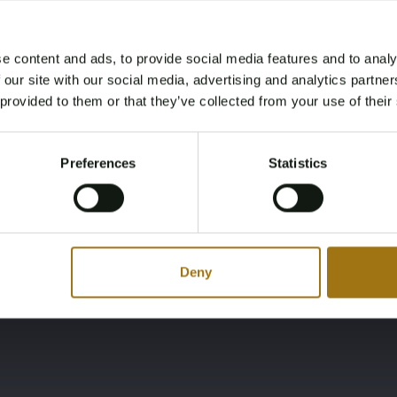
e content and ads, to provide social media features and to analy
Age Verification Required
 our site with our social media, advertising and analytics partn
Not registered yet? Enjoy bidding
 provided to them or that they’ve collected from your use of their
You must be 18 years or older to access this content.
Register and enjoy bidding
Please confirm that you are of legal age.
Preferences
Statistics
Register
Yes, I’m 18+
Deny