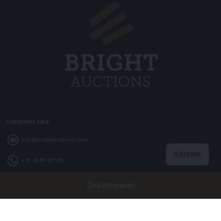
Customer care
info@brightauctions.com
Kontakt
+31 20 89 45 579
Gebotspanel
Firma