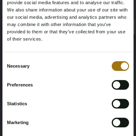
provide social media features and to analyse our traffic.
Steuer ("Rest-BPM") erwerben. Für dieses Verfahren ist der
We also share information about your use of our site with
Käufer verpflichtet, das Fahrzeug in der EU zu halten und ein
our social media, advertising and analytics partners who
spezielles Exportverfahren ist erforderlich von €250,- exkl.
may combine it with other information that you’ve
×
21% MwSt. für dieses Los
×
provided to them or that they’ve collected from your use
of their services.
Leistungsbeschreibung
Age Verification Required
Not registered yet? Enjoy bidding
Nummernschild
Marke
Consent
Necessary
Selection
HGH-45-B
Ford
You must be 18 years or older to access this content.
Register and enjoy bidding
Please confirm that you are of legal age.
Modell
Type
Preferences
Register
Yes, I’m 18+
Weinsberg CaraSuite R51
Camper
Statistics
Kilometerstand während der
Hubraum
Aufnahme (km)
1995
Marketing
5112