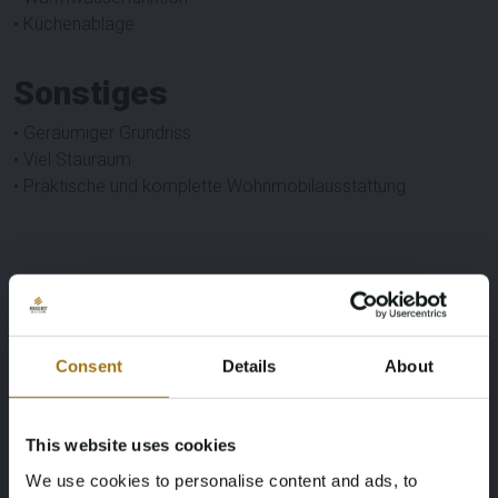
• Küchenablage
Sonstiges
• Geräumiger Grundriss
• Viel Stauraum
• Praktische und komplette Wohnmobilausstattung
Für niederländische Käufer und Käufer von außerhalb der EU
kommt die Rest-BPM hinzu, sie erscheint später auf der
Rechnung und beträgt €
12,224
. Also, Gesamtangebotspreis
+ €
12,224
,-. Der Gesamtgebotspreis ist ohne BPM! (Dies ist
Consent
Details
About
nur für niederländische Käufer und Käufer von außerhalb der
EU relevant).
This website uses cookies
Wichtig: Internationale Käufer (innerhalb der EU) können
We use cookies to personalise content and ads, to
dieses Los ohne den Restbetrag der niederländischen BPM-