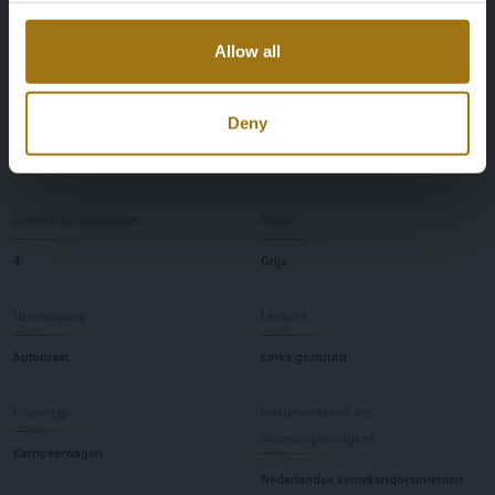
Kraftstoffart
NAP-Status
Allow all
Diesel
Logisch
Deny
Datum der Erstzulassung NL
Ablaufdatum der Inspektion
17-07-2025
17-07-2028
Anzahl der Sitzplätze
Farbe
4
Grijs
Übertragung
Lenkrad
Automaat
Links gestuurd
Körpertyp
Dokumentation der
Staatsangehörigkeit
Kampeerwagen
Nederlandse kentekendocumenten