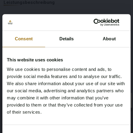
Leistungsbeschreibung
Nummernschild
Marke
RX-32-GJ
Volkswagen
Consent
Details
About
Modell
Type
Golf
MK2 GTI 2.0 8v
This website uses cookies
We use cookies to personalise content and ads, to
Kilometerstand während der
Kraftstoffart
provide social media features and to analyse our traffic.
Aufnahme (km)
benzin
We also share information about your use of our site with
131911
our social media, advertising and analytics partners who
may combine it with other information that you’ve
×
Fahrgestellnummer
NAP-Status
×
provided to them or that they’ve collected from your use
of their services.
WVWZZZ19ZHW748957
Geen oordeel
Age Verification Required
Not registered yet? Enjoy bidding
Datum der Erstzulassung NL
Ablaufdatum der Inspektion
Consent