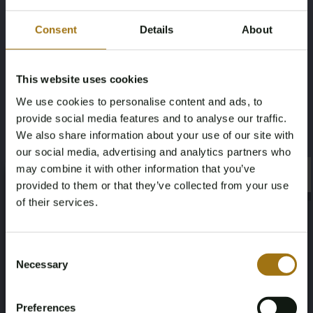
3999
113471
Consent
Details
About
Kraftstoffart
Fahrgestellnummer
This website uses cookies
Benzine
WBSWL92070PL66136
We use cookies to personalise content and ads, to
provide social media features and to analyse our traffic.
NAP-Status
Datum der Erstzulassung NL
We also share information about your use of our site with
Geen oordeel
21-08-2019
our social media, advertising and analytics partners who
may combine it with other information that you’ve
×
Datum der Erstzulassung Sonstiges
Ablaufdatum der Inspektion
×
provided to them or that they’ve collected from your use
of their services.
25-04-2008
30-08-2026
Age Verification Required
Not registered yet? Enjoy bidding
Pferdestärke
Fahrend
Consent
Necessary
Selection
420
Achterwielaandrijving
You must be 18 years or older to access this content.
Register and enjoy bidding
Please confirm that you are of legal age.
Anzahl der Sitzplätze
Farbe
Preferences
Register