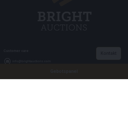
Customer care
Kontakt
info@brightauctions.com
Gebotspanel
+31 20 89 45 579
Firma
Bright Auctions BV
Het Eek 15