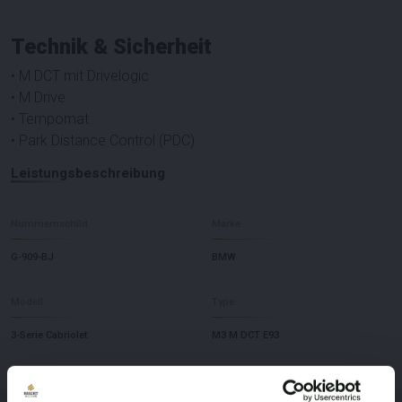
Technik & Sicherheit
• M DCT mit Drivelogic
• M Drive
• Tempomat
• Park Distance Control (PDC)
Leistungsbeschreibung
Nummernschild
Marke
G-909-BJ
BMW
Modell
Type
3-Serie Cabriolet
M3 M DCT E93
Kilometerstand während der
Hubraum
Aufnahme (km)