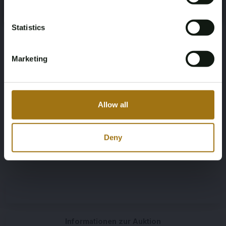
Yes, I’m 18+
4
Zwart
Statistics
Übertragung
Lenkrad
Automaat
Recht gestuurd
Marketing
Anzahl der Türen
Anzahl der Zylinder
2
8
Allow all
Körpertyp
Dokumentation der
Deny
Staatsangehörigkeit
Cabrio
Nederlandse kentekendocumenten
Informationen zur Auktion