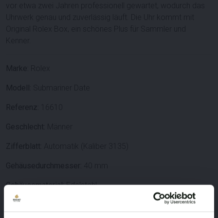
vor etwa zwei Jahren professionell gewartet
, wodurch das
Uhrwerk genau und zuverlässig läuft. Die Uhr kommt mit
Original Rolex Box
, ein schönes Plus für Sammler und
Kenner.
Marke:
Rolex
Modell:
Submariner Date
Referenz:
16610
Geschlecht:
Männer
Zifferblatt:
Automatik (Kaliber 3135)
Gehäusedurchmesser:
40 mm
Gehäusematerial:
Edelstahl
Zifferblatt:
Schwarz