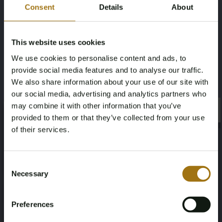
Lünette:
Schwarze Aluminium-Lünetteneinsätze
Consent
Details
About
Glas:
Saphirglas
This website uses cookies
Armband:
Original Oyster Stahlband
We use cookies to personalise content and ads, to
Jahr:
1998
provide social media features and to analyse our traffic.
We also share information about your use of our site with
Set:
Original Rolex-Box
our social media, advertising and analytics partners who
Service:
±vor 2 Jahren
may combine it with other information that you’ve
×
×
provided to them or that they’ve collected from your use
Mehrwertsteuer/Gebühr:
Gebühr
of their services.
Age Verification Required
Not registered yet? Enjoy bidding
Consent
Necessary
Selection
You must be 18 years or older to access this content.
Register and enjoy bidding
Informationen zur Auktion
Please confirm that you are of legal age.
Preferences
Register
Yes, I’m 18+