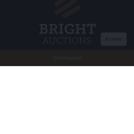
Kontakt
Gebotspanel
Customer care
info@brightauctions.com
+31 20 89 45 579
Firma
Bright Auctions BV