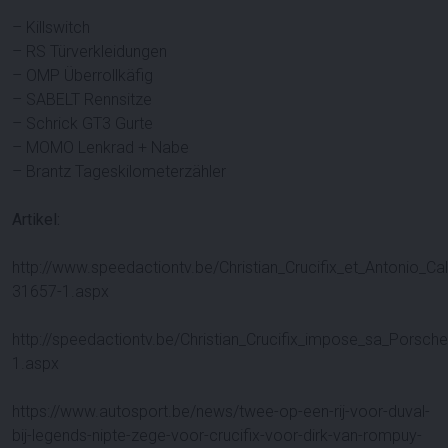
– Killswitch
– RS Türverkleidungen
– OMP Überrollkäfig
– SABELT Rennsitze
– Schrick GT3 Gurte
– MOMO Lenkrad + Nabe
– Brantz Tageskilometerzähler
Artikel:
http://www.speedactiontv.be/Christian_Crucifix_et_Antonio_Cal
31657-1.aspx
http://speedactiontv.be/Christian_Crucifix_impose_sa_Porsc
1.aspx
https://www.autosport.be/news/twee-op-een-rij-voor-duval-
bij-legends-nipte-zege-voor-crucifix-voor-dirk-van-rompuy-