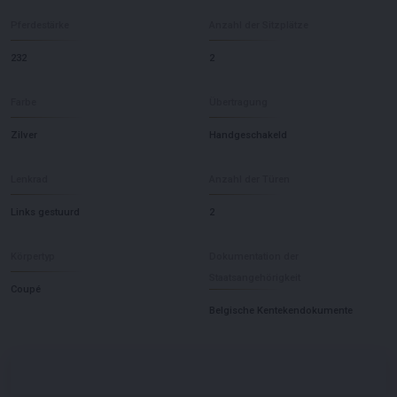
Pferdestärke
Anzahl der Sitzplätze
232
2
Farbe
Übertragung
Zilver
Handgeschakeld
Lenkrad
Anzahl der Türen
Links gestuurd
2
Körpertyp
Dokumentation der
Staatsangehörigkeit
Coupé
Belgische Kentekendokumente