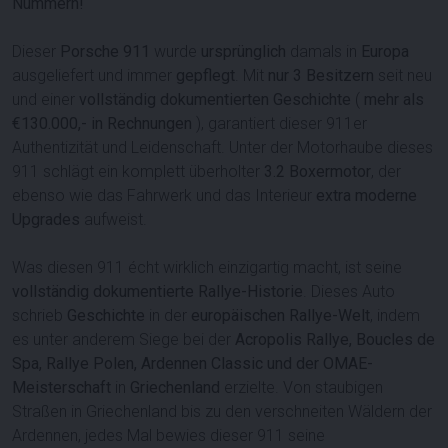
Nummern!
Dieser
Porsche 911
wurde
ursprünglich
damals in
Europa
ausgeliefert und immer
gepflegt
. Mit
nur 3 Besitzern
seit neu
und einer
vollständig dokumentierten Geschichte
(
mehr als
€130.000,- in Rechnungen
), garantiert dieser 911er
Authentizität und Leidenschaft. Unter der Motorhaube dieses
911 schlägt ein komplett überholter
3.2 Boxermotor
, der
ebenso wie das Fahrwerk und das Interieur
extra moderne
Upgrades
aufweist.
Was diesen 911 écht wirklich einzigartig macht, ist seine
vollständig dokumentierte Rallye-Historie
. Dieses Auto
schrieb
Geschichte
in der
europäischen Rallye-Welt
, indem
es unter anderem Siege bei der
Acropolis Rallye, Boucles de
Spa, Rallye Polen, Ardennen Classic und der OMAE-
Meisterschaft
in
Griechenland
erzielte. Von staubigen
Straßen in Griechenland bis zu den verschneiten Wäldern der
Ardennen, jedes Mal bewies dieser 911 seine