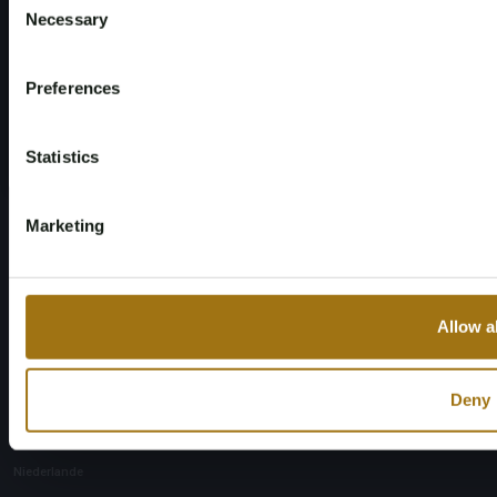
Age Verificati
Necessary
Not registered yet
Selection
You must be 18 years or older 
Register and enjo
Preferences
Please confirm that you 
Registe
Customer care
Yes, I’m 
Statistics
info@brightauctions.com
Marketing
+31 20 89 45 579
Allow al
Firma
Bright Auctions BV
Deny
Het Eek 15
4004 LM Tiel
Niederlande