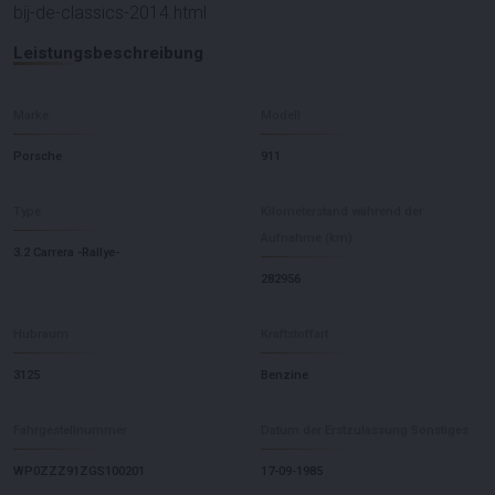
bij-de-classics-2014.html
Leistungsbeschreibung
Marke
Modell
Porsche
911
Type
Kilometerstand während der
Aufnahme (km)
3.2 Carrera -Rallye-
282956
Hubraum
Kraftstoffart
3125
Benzine
Fahrgestellnummer
Datum der Erstzulassung Sonstiges
WP0ZZZ91ZGS100201
17-09-1985