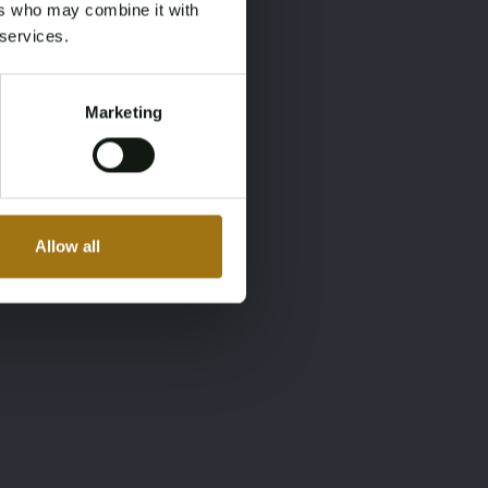
ers who may combine it with
 services.
Marketing
Allow all