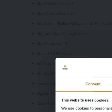
Riva Power Filter Set
Riva Sammelbehälter
Riva Ladeluftkühler-Schlauchsatz mit Tial 
Upgrade Riva Ansaugkrümmer
Riva Heckauspuff
Solas 13/18 Laufrad
Höchstgeschwindigkeit: 135 km/h
Seadoo-Hacken
Feuerlöscher
Consent
Digitale Anzeige
This website uses cookies
Cruise Control (auch für niedrige Geschwind
We use cookies to personalis