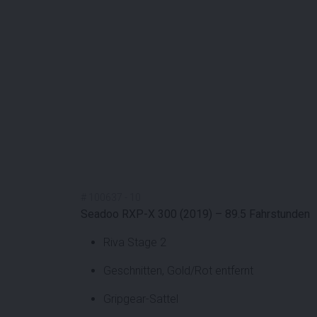
#
100637
-
10
Seadoo RXP-X 300 (2019) – 89.5 Fahrstunden
Riva Stage 2
Geschnitten, Gold/Rot entfernt
Gripgear-Sattel