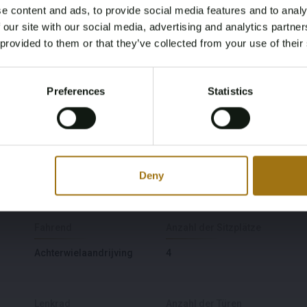
e content and ads, to provide social media features and to analy
Modell
Type
Age Verification Required
 our site with our social media, advertising and analytics partn
Not registered yet? Enjoy bidding
8-er Reihe
850 Ci 5.0 V12
 provided to them or that they’ve collected from your use of their
You must be 18 years or older to access this content.
Register and enjoy bidding
Please confirm that you are of legal age.
Leistung (kW)
Kraftstoffart
Preferences
Statistics
Register
220
Benzine
Yes, I’m 18+
Datum der Erstzulassung
Datum der Erstzulassung
NL
Sonstiges
Deny
2003-08-04
1991-08-29
Fahrend
Anzahl der Sitzplätze
Achterwielaandrijving
4
Lenkrad
Anzahl der Türen