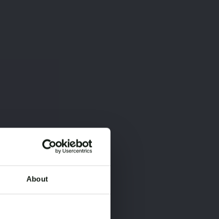
About
×
×