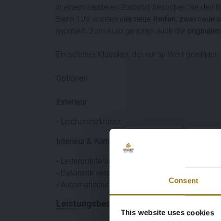
in einem sauberen Zustand, besuchen Sie den Bes
Beim TÜV wurden
vier neue Reifen
,
zwei neue o
montiert. Zum Auto gehören auch die
originale
Ein seltener Klassiker, der nur an Wert gewinnen 
Optionen:
Exterieur
• Leichtmetallräder
Interieur & Komfort
• Lederpolsterung
• Elektrisch verstellbare Sitze
Consent
• Automatische Klimaanlage
Leistungsbeschreibung
This website uses cookies