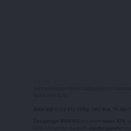
#
100640
-
7
Gebrauchsspuren/Beschädigungen und Abnutzun
funktioniert nicht.
BMW 850 Ci 5.0 V12 299hp 1991 8-er, 79-ND-
Einzigartiger BMW 850
mit einem
neuen
APK
, 
RDW-Stichprobe überprüft.
Händlergewartet
un