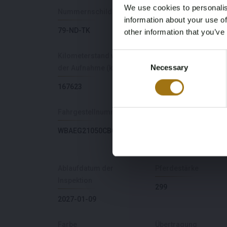
We use cookies to personalis
Nummernschild
Marke
information about your use of
79-ND-TK
BMW
other information that you’ve
Consent
Kilometerstand während
Hubraum
Necessary
Selection
der Aufnahme (km)
4988
167623
Fahrgestellnummer
NAP-Status
WBAEG21050CB07555
Geen oordeel
Ablaufdatum der
Pferdestärke
Inspektion
299
2027-01-09
Farbe
Übertragung