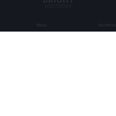
Menu
Rechtlich
s BV
Über uns
Cookie Pol
Häufig gestellte Fragen
Privacy po
Verkaufen
Rahmenbe
Kauf
Partner
Archivauktionen
5
Stellenangebote
8 120 B01
©
Bright Auctions
2026