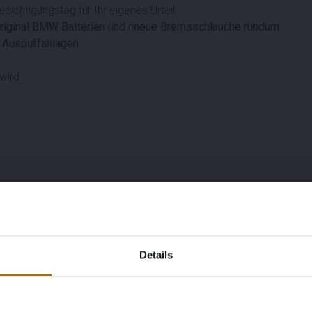
ichtigungstag für Ihr eigenes Urteil.
riginal BMW Batterien
und n
neue Bremsschläuche rundum
n Auspuffanlagen
.
wird.
Details