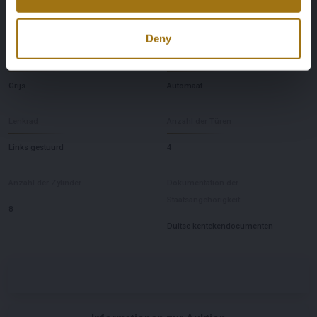
Vierwielaandrijving
4
Deny
Farbe
Übertragung
Grijs
Automaat
Lenkrad
Anzahl der Türen
Links gestuurd
4
Anzahl der Zylinder
Dokumentation der
Staatsangehörigkeit
8
Duitse kentekendocumenten