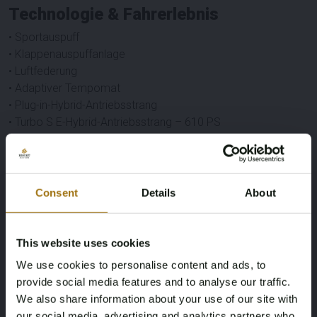
Technologie & Fahrerlebnis
• Sportauspuff
• Klappenauspuffanlage
• Luftfederung
• Adaptiver Tempomat
• Plug-in-Hybrid-Antriebsstrang
• Turbo S E-Hybrid-Antriebsstrang – 610 PS
Infotainment & Audio
• Burmester High-End-Soundsystem
Consent
Details
About
• Kamerasicht rundum
• Parksensoren rundum
This website uses cookies
Sonstiges
We use cookies to personalise content and ads, to
provide social media features and to analyse our traffic.
• Wird mit Ladekabel geliefert
We also share information about your use of our site with
• usw.
our social media, advertising and analytics partners who