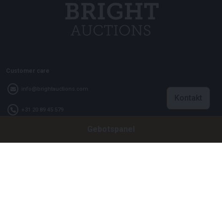
Customer care
info@brightauctions.com
Kontakt
+31 20 89 45 579
Gebotspanel
Firma
Bright Auctions BV
Het Eek 15
4004 LM Tiel
Niederlande