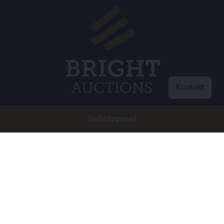
Kontakt
Gebotspanel
Customer care
info@brightauctions.com
+31 20 89 45 579
Firma