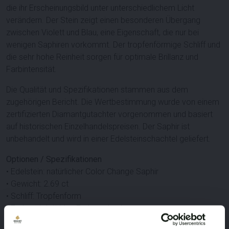
die ihr Erscheinungsbild unter unterschiedlichem Licht
verändern. Der Stein zeigt einen besonderen Übergang
zwischen Violett und Blau, eine Eigenschaft, die nur bei
wenigen Saphiren vorkommt. Der tropfenförmige Schliff und
die sehr hohe Reinheit sorgen für optimale Brillanz und
Farbintensität.
Die Qualität und Spezifikationen stammen aus dem
zugehörigen Bericht. Die Wertbestimmung wurde von einem
zertifizierten Diamantgutachter vorgenommen und basiert
auf historischen Einzelhandelspreisen. Der Saphir ist
unbehandelt und wird in einer Edelsteinschachtel geliefert.
Optionen / Spezifikationen
• Edelstein: natürlicher Color Change Saphir
• Gewicht: 2.69 ct
• Schliff: Tropfenform
• Farbe: violett blau Farbwechsel
• Reinheit: sehr hoher Reinheitsgrad