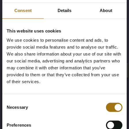
• Behandlung: unbehandelt
• Zustand: neu
Consent
Details
About
• Historischer Einzelhandelspreis: € 20.000
• Verpackung: Edelsteinschachtel
This website uses cookies
Lieferumfang
We use cookies to personalise content and ads, to
• Der Edelstein
provide social media features and to analyse our traffic.
• Edelsteinschachtel
We also share information about your use of our site with
• Berichtsinformationen wie vom Partner bereitgestellt
our social media, advertising and analytics partners who
Für Fragen zu diesem Los oder weitere Auskünfte wenden
may combine it with other information that you’ve
×
Sie sich bitte an
Bright Auctions
unter
×
provided to them or that they’ve collected from your use
info@brightauctions.com
.
of their services.
Age Verification Required
Not registered yet? Enjoy bidding
Consent
Necessary
Selection
You must be 18 years or older to access this content.
Register and enjoy bidding
Please confirm that you are of legal age.
Informationen zur Auktion
Preferences
Register