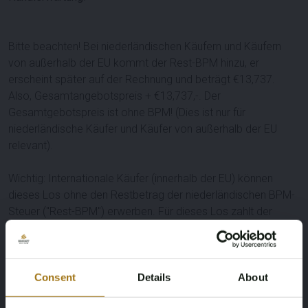
Bitte beachten! Bei niederländischen Käufern und Käufern
von außerhalb der EU kommt der Rest-BPM hinzu, er
erscheint später auf der Rechnung und beträgt €
13,737
.
Also, Gesamtangebotspreis + €
13,737
,-. Der
Gesamtgebotspreis ist ohne BPM! (Dies ist nur für
niederländische Käufer und Käufer von außerhalb der EU
relevant).
Wichtig: Internationale Käufer (innerhalb der EU) können
dieses Los ohne den Restbetrag der niederländischen BPM-
Steuer ("Rest-BPM") erwerben. Für dieses Los zahlt der
Käufer die BPM-Steuer als Anzahlung und nach unendlicher
Registrierung dieses Loses in Ihrem EU-Land innerhalb eines
vereinbarten Zeitrahmens wird die Anzahlung
zurückerstattet. Niederländische und Nicht-EU-Käufer zahlen
Consent
Details
About
die BPM über die Rechnung dieses Loses.