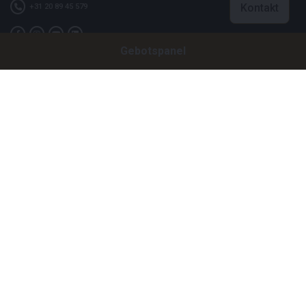
Kontakt
+31 20 89 45 579
Gebotspanel
Firma
Bright Auctions BV
Het Eek 15
4004 LM Tiel
Niederlande
CoC: 16089705
VAT: NL8060 98 120 B01
Menu
Über uns
Häufig gestellte Fragen
Verkaufen