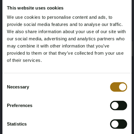
Leistungsbeschreibung
This website uses cookies
We use cookies to personalise content and ads, to
Nummernschild
Marke
provide social media features and to analyse our traffic.
We also share information about your use of our site with
GFG-98-P
Ferrari
our social media, advertising and analytics partners who
may combine it with other information that you’ve
Modell
Type
×
×
provided to them or that they’ve collected from your use
488 Spinne
HELE 3.9 V8
of their services.
Age Verification Required
Kilometerstand während der
Hubraum
Not registered yet? Enjoy bidding
Consent
Aufnahme (km)
3902
Necessary
Selection
You must be 18 years or older to access this content.
39007
Register and enjoy bidding
Please confirm that you are of legal age.
Preferences
Kraftstoffart
Fahrgestellnummer
Register
Yes, I’m 18+
Benzine
ZFF80AMB000236314
Statistics
NAP-Status
Datum der Erstzulassung NL