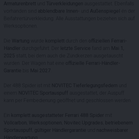
Armaturenbrett
und
Türverkleidungen
ausgestattet. Ebenfalls
vorhanden sind
abblendbare
Innen-
und
Außenspiegel
én der
Beifahrertürverkleidung. Alle Ausstattungen beziehen sich auf
Werksoptionen.
Die
Wartung
wurde
komplett
durch den
offiziellen Ferrari-
Händler
durchgeführt. Der
letzte Service
fand am
Mai 1,
2025
statt, bei dem auch die Zündkerzen ausgetauscht
wurden. Der Wagen hat eine
offizielle Ferrari-Händler-
Garantie
bis
Mai 2027
.
Der 488 Spider ist mit
NOVITEC Tieferlegungsfedern
und
einem
NOVITEC Sportauspuff
ausgestattet, der Auspuff
kann per Fernbedienung geöffnet und geschlossen werden.
Ein
komplett ausgestatteter Ferrari 488 Spider
mit
Vollcarbon
,
Werksoptionen
,
Novitec Upgrades
,
betriebenem
Sportauspuff
,
gültiger Händlergarantie
und
nachweisbarer
Händlerwartung
.