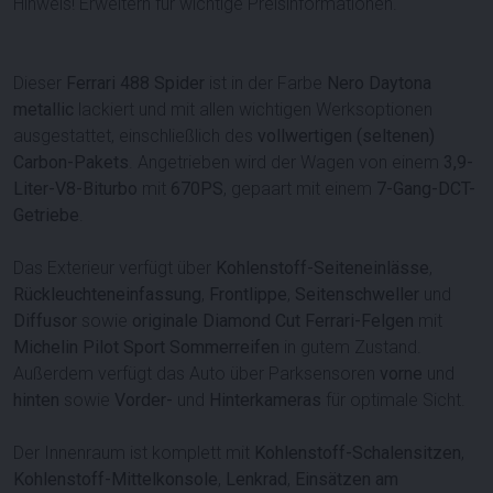
Hinweis! Erweitern für wichtige Preisinformationen.
Dieser
Ferrari 488 Spider
ist in der Farbe
Nero Daytona
metallic
lackiert und mit allen wichtigen Werksoptionen
ausgestattet, einschließlich des
vollwertigen (seltenen)
Carbon-Pakets
. Angetrieben wird der Wagen von einem
3,9-
Liter-V8-Biturbo
mit
670
PS
, gepaart mit einem
7-Gang-DCT-
Getriebe
.
Das Exterieur verfügt über
Kohlenstoff-Seiteneinlässe
,
Rückleuchteneinfassung
,
Frontlippe
,
Seitenschweller
und
Diffusor
sowie
originale Diamond Cut Ferrari-Felgen
mit
Michelin Pilot Sport Sommerreifen
in gutem Zustand.
Außerdem verfügt das Auto über Parksensoren
vorne
und
hinten
sowie
Vorder-
und
Hinterkameras
für optimale Sicht.
Der Innenraum ist komplett mit
Kohlenstoff-Schalensitzen
,
Kohlenstoff-Mittelkonsole
,
Lenkrad
,
Einsätzen am