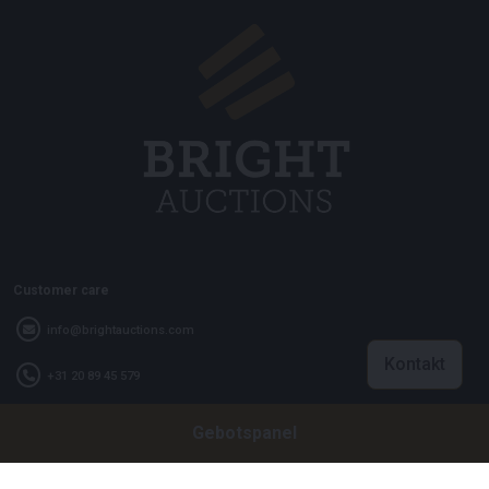
Customer care
info@brightauctions.com
Kontakt
+31 20 89 45 579
Gebotspanel
Firma