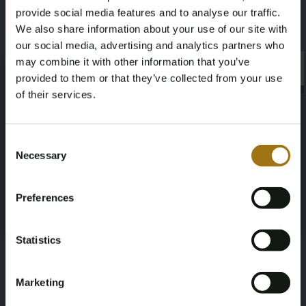
provide social media features and to analyse our traffic.
Modell
Type
We also share information about your use of our site with
our social media, advertising and analytics partners who
Range Rover
4.4 SDV8 Vogue
may combine it with other information that you’ve
×
×
provided to them or that they’ve collected from your use
Kilometerstand während der
Hubraum
of their services.
Aufnahme (km)
4367
Age Verification Required
153406
Not registered yet? Enjoy bidding
Consent
Necessary
Selection
Kraftstoffart
Fahrgestellnummer
You must be 18 years or older to access this content.
Register and enjoy bidding
Please confirm that you are of legal age.
Diesel
SALGA2JF9EA193866
Preferences
Register
Yes, I’m 18+
NAP-Status
Datum der Erstzulassung NL
Statistics
Geen oordeel
19-02-2021
Datum der Erstzulassung Sonstiges
Ablaufdatum der Inspektion
Marketing
30-10-2014
04-03-2026