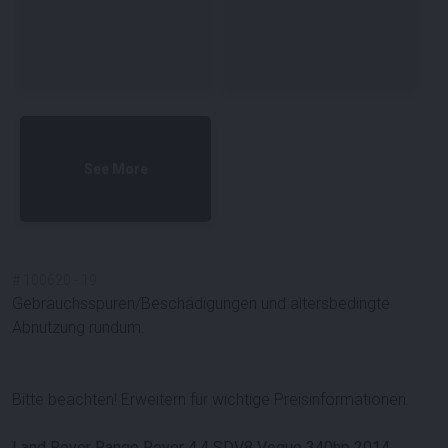
See More
#
100620
-
19
Gebrauchsspuren/Beschädigungen und altersbedingte
Abnutzung rundum.
Bitte beachten! Erweitern für wichtige Preisinformationen.
Land Rover Range Rover 4.4 SDV8 Vogue 340hp 2014