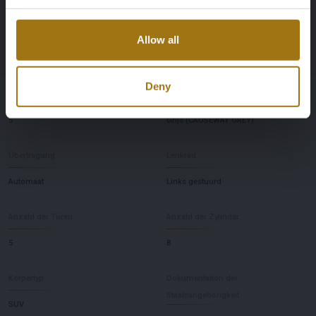
Pferdestärke
Fahrend
Allow all
340
Vierwielaandrijving
Deny
Anzahl der Sitzplätze
Farbe
5
Grijs (CAUSEWAY GREY)
Übertragung
Lenkrad
Automaat
Links gestuurd
Anzahl der Türen
Anzahl der Zylinder
5
8
Körpertyp
Dokumentation der
Staatsangehörigkeit
SUV