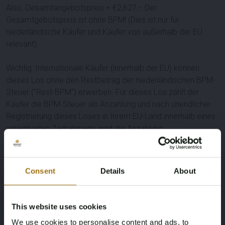
Also, Gesamtangebotspreis + €
2,627
,-. Der
Gesamtgebotspreis ist ohne BPM! (Dies ist nur für
niederländische Käufer und Käufer von außerhalb der EU
relevant).
Wichtig: Internationale Käufer (innerhalb der EU) können
dieses Los ohne den Restbetrag der niederländischen BPM-
Steuer ("Rest-BPM") erwerben. Für dieses Los zahlt der
Käufer die BPM-Steuer als Anzahlung und nach unendlicher
Registrierung dieses Loses in Ihrem EU-Land innerhalb eines
vereinbarten Zeitrahmens wird die Anzahlung
zurückerstattet. Niederländische und Nicht-EU-Käufer zahlen
die BPM über die Rechnung dieses Loses.
Leistungsbeschreibung
Consent
Details
About
Nummernschild
Marke
This website uses cookies
K-269-SN
Land Rover
We use cookies to personalise content and ads, to