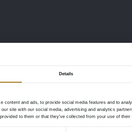
Details
e content and ads, to provide social media features and to analy
Age Verification Required
 our site with our social media, advertising and analytics partn
Not registered yet? Enjoy bidding
 provided to them or that they’ve collected from your use of their
und Käufern von außerhalb der EU kommt noch der Rest-
You must be 18 years or older to access this content.
 und beträgt €
2,838
. Also, Gesamtangebotspreis +
Register and enjoy bidding
Please confirm that you are of legal age.
Dies ist nur für niederländische Käufer und Käufer von