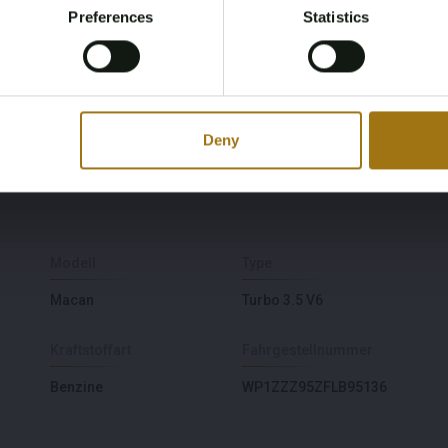
Preferences
Statistics
Register
Yes, I’m 18+
U) können dieses Los ohne den Restbetrag der
ben. Für dieses Los zahlt der Käufer die BPM-Steuer als
ieses Loses in Ihrem EU-Land innerhalb eines vereinbarten
Deny
. Niederländische und Nicht-EU-Käufer zahlen die BPM über
Modell
Type
Macan
Turbo 3.5 V6
Kraftstoffart
Fahrgestellnummer
Benzine
WP1ZZZ95ZFLB95136