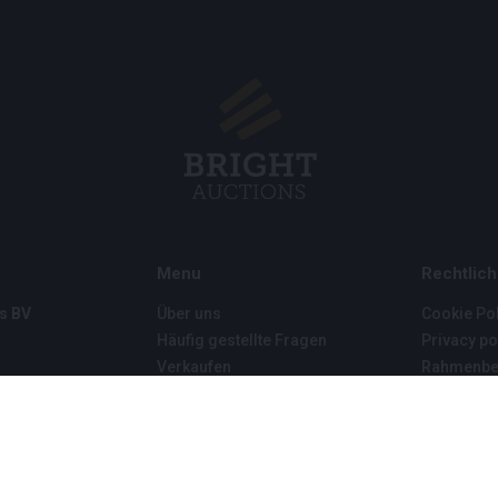
Menu
Rechtlich
s BV
Über uns
Cookie Pol
Häufig gestellte Fragen
Privacy po
Verkaufen
Rahmenbe
Kauf
Partner
Archivauktionen
5
Stellenangebote
8 120 B01