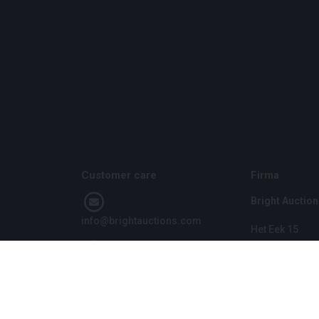
Customer care
Firma
Bright Auction
info@brightauctions.com
Het Eek 15
4004 LM Tiel
+31 20 89 45 579
Niederlande
CoC: 1608970
VAT: NL8060 9