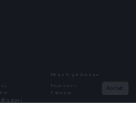
Meine Bright Auctions
icy
Registrieren
Kontakt
licy
Einloggen
dingungen