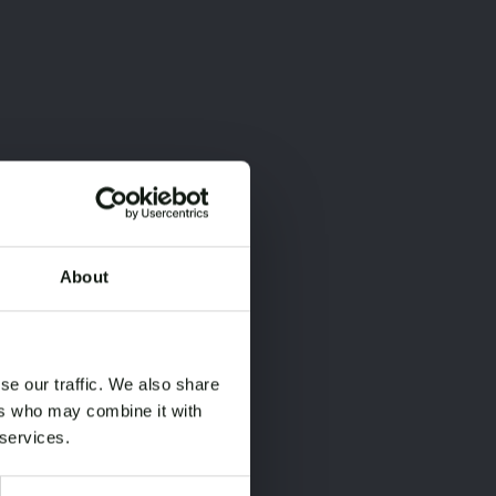
About
×
×
se our traffic. We also share
ers who may combine it with
 services.