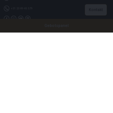
+31 20 89 45 579
Kontakt
Gebotspanel
Firma
Bright Auctions BV
Het Eek 15
4004 LM Tiel
Niederlande
CoC: 16089705
VAT: NL8060 98 120 B01
Menu
Über uns
Häufig gestellte Fragen