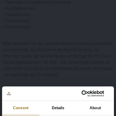
• Telefonie mit kabellosem Ladegerät
• Rückfahrkamera
• Parksensoren
• Parkassistent
• Fahrassistent
Bitte beachten Sie! Bei niederländischen Käufern und Käufern
von außerhalb der EU kommt die Rest-BPM hinzu, sie
erscheint später auf der Rechnung und beträgt €6.393. Also,
Gesamtgebotspreis + €6.393,-. Der Gesamtgebotspreis ist
ohne BPM! (Dies ist nur für niederländische Käufer und Käufer
von außerhalb der EU relevant).
Wichtig: Internationale Käufer (innerhalb der EU) können
dieses Los ohne den Restbetrag der niederländischen BPM-
Steuer ("Rest-BPM") erwerben. Für dieses Verfahren ist der
Käufer verpflichtet, das Fahrzeug in der EU zu halten und ein
Consent
Details
About
spezielles Exportverfahren ist erforderlich von €250,- exkl.