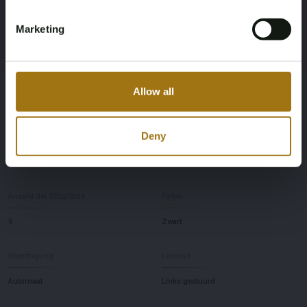
NAP-Status
Datum der Erstzulassung NL
Marketing
Geen oordeel
15-02-2021
Datum der Erstzulassung Sonstiges
Ablaufdatum der Inspektion
Allow all
14-02-2019
18-02-2027
Deny
Pferdestärke
Fahrend
600
Vierwielaandrijving
Anzahl der Sitzplätze
Farbe
5
Zwart
Übertragung
Lenkrad
Automaat
Links gestuurd