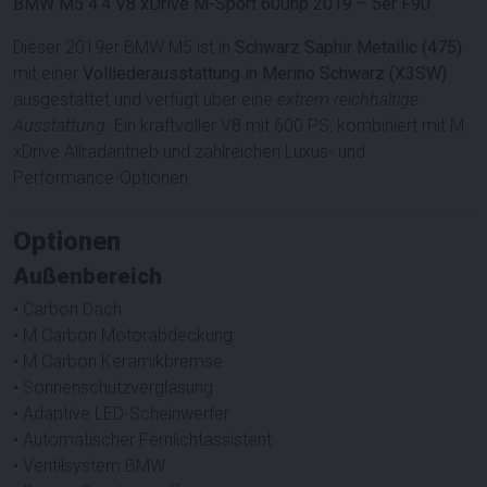
BMW M5 4.4 V8 xDrive M-Sport 600hp 2019 – 5er F90
Dieser 2019er BMW M5 ist in
Schwarz Saphir Metallic (475)
mit einer
Volllederausstattung in Merino Schwarz (X3SW)
ausgestattet und verfügt über eine
extrem reichhaltige
Ausstattung
. Ein kraftvoller V8 mit 600 PS, kombiniert mit M
xDrive Allradantrieb und zahlreichen Luxus- und
Performance-Optionen.
Optionen
Außenbereich
• Carbon Dach
• M Carbon Motorabdeckung
• M Carbon Keramikbremse
• Sonnenschutzverglasung
• Adaptive LED-Scheinwerfer
• Automatischer Fernlichtassistent
• Ventilsystem BMW