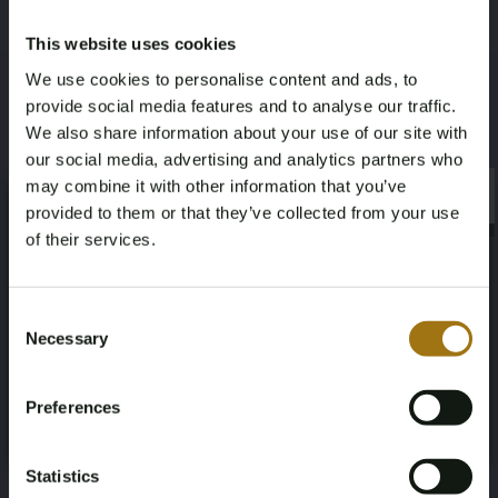
21% MwSt. für dieses Los.
This website uses cookies
Leistungsbeschreibung
We use cookies to personalise content and ads, to
provide social media features and to analyse our traffic.
Nummernschild
Marke
We also share information about your use of our site with
K-449-PN
BMW
our social media, advertising and analytics partners who
may combine it with other information that you’ve
×
×
Modell
Type
provided to them or that they’ve collected from your use
of their services.
5er-Reihe F90
M5 4.4 V8 xDrive
Age Verification Required
Not registered yet? Enjoy bidding
Kilometerstand während der
Hubraum
Consent
Aufnahme (km)
Necessary
Selection
4395
You must be 18 years or older to access this content.
Register and enjoy bidding
143807
Please confirm that you are of legal age.
Preferences
Register
Yes, I’m 18+
Kraftstoffart
Fahrgestellnummer
Benzine
WBSJF01070G965553
Statistics