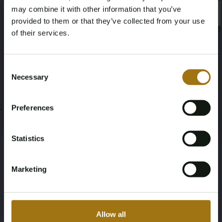
may combine it with other information that you’ve
×
×
provided to them or that they’ve collected from your use
Unterlagen
of their services.
Age Verification Required
Bedingungen für die Auktion
Not registered yet? Enjoy bidding
Consent
Necessary
Selection
You must be 18 years or older to access this content.
Register and enjoy bidding
Please confirm that you are of legal age.
;
Preferences
Register
Yes, I’m 18+
Statistics
Marketing
Allow all