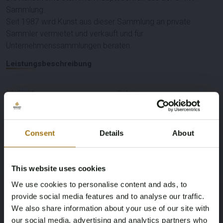
Sammlung.
Seit 1987 wird Kunst aus dieser Sammlung an private
Sammler vermietet und verkauft und für
Unternehmenssammlungen beraten.
Leistungsbeschreibung
ArtistName
Technique
van Manen
Gemischte Medien auf Leinwand
Consent
Details
About
Dimensions
110 x 110
This website uses cookies
We use cookies to personalise content and ads, to
provide social media features and to analyse our traffic.
We also share information about your use of our site with
Informationen zur Auktion
our social media, advertising and analytics partners who