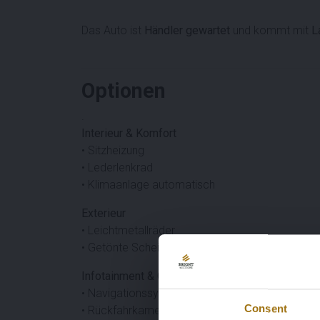
Das Auto ist
Händler gewartet
und kommt mit
L
Optionen
.
Interieur & Komfort
• Sitzheizung
• Lederlenkrad
• Klimaanlage automatisch
Exterieur
• Leichtmetallräder
• Getönte Scheiben
Infotainment & Connectivity
• Navigationssystem
Consent
• Rückfahrkamera