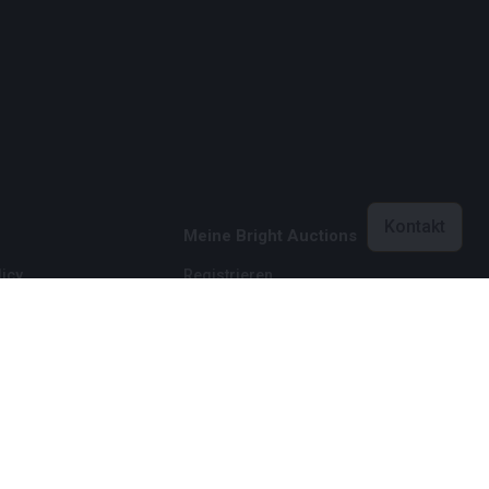
Kontakt
Meine Bright Auctions
icy
Registrieren
licy
Einloggen
dingungen