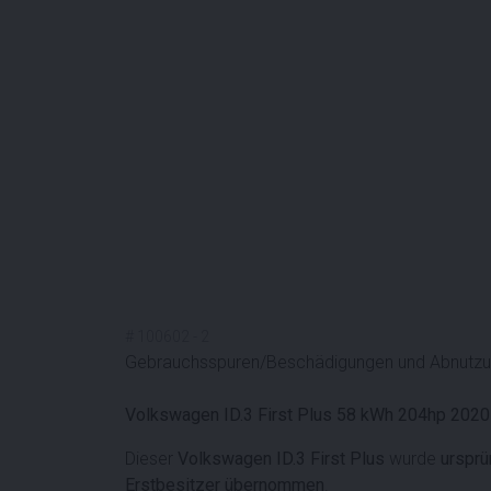
#
100602
-
2
Gebrauchsspuren/Beschädigungen und Abnutzun
Volkswagen ID.3 First Plus 58 kWh 204hp 2020
Dieser
Volkswagen ID.3 First Plus
wurde
ursprü
Erstbesitzer übernommen
.