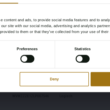
e content and ads, to provide social media features and to analy
Age Verification Required
 our site with our social media, advertising and analytics partn
Not registered yet? Enjoy bidding
 provided to them or that they’ve collected from your use of their
You must be 18 years or older to access this content.
Register and enjoy bidding
Please confirm that you are of legal age.
Preferences
Statistics
Register
Yes, I’m 18+
Modell
Type
ID.3
Erstes Plus 58 kWh
Deny
Fahrgestellnummer
NAP-Status
WVWZZZE1ZLP007546
Logisch