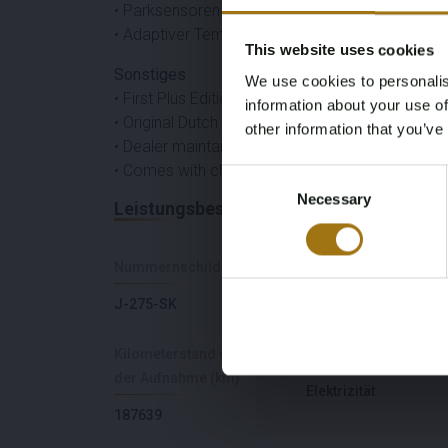
• Parksensoren
• Adaptiver Tempomat
This website uses cookies
Sonstiges
We use cookies to personalis
• First Plus Edition
information about your use of
• Original Dutch delivered
other information that you’ve
• Dealer maintained
• Comes with charging cables
Consent
Necessary
Selection
Leistungsbeschreibung
Nummernschild
Marke
J-275-SK
Volkswagen
Kilometerstand während
Kraftstoffart
der Aufnahme (km)
Elektrizität
187639