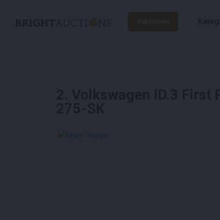
Kateg
Auktionen
2
.
Volkswagen ID.3 First 
275-SK
See More