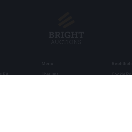
Menu
Rechtlich
s BV
Über uns
Cookie Pol
Häufig gestellte Fragen
Privacy po
Verkaufen
Rahmenbe
Kauf
Partner
Archivauktionen
5
Stellenangebote
8 120 B01