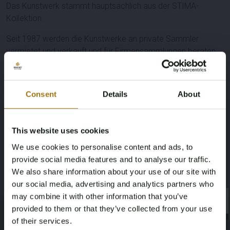
Das Kunstwerk stammt hauptsächlich aus der STIMA-
Kollektion.
Seit 1987 werden die Kunstwerke an private Sammler
vermietet und verkauft und für Firmensammlungen beraten.
Leistungsbeschreibung
Consent
Details
About
This website uses cookies
Informationen zur Auktion
We use cookies to personalise content and ads, to
provide social media features and to analyse our traffic.
We also share information about your use of our site with
Unterlagen
our social media, advertising and analytics partners who
may combine it with other information that you’ve
Bedingungen für die Auktion
×
×
provided to them or that they’ve collected from your use
of their services.