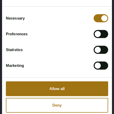
Age Verification Required
Not registered yet? Enjoy bidding
;
Consent
Necessary
Selection
You must be 18 years or older to access this content.
Register and enjoy bidding
Please confirm that you are of legal age.
Preferences
Register
Yes, I’m 18+
Statistics
Marketing
Allow all
Deny