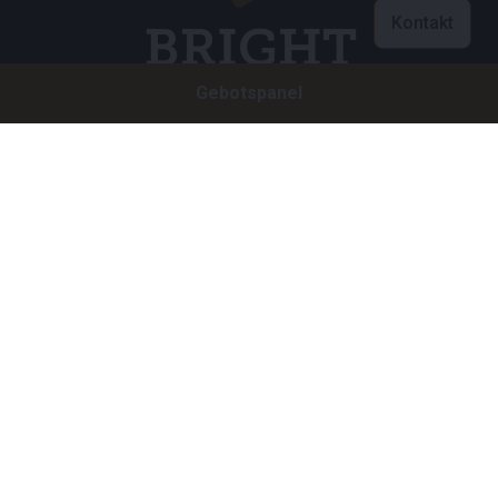
Kontakt
Gebotspanel
Customer care
info@brightauctions.com
+31 20 89 45 579
Firma
Bright Auctions BV
Het Eek 15
4004 LM Tiel