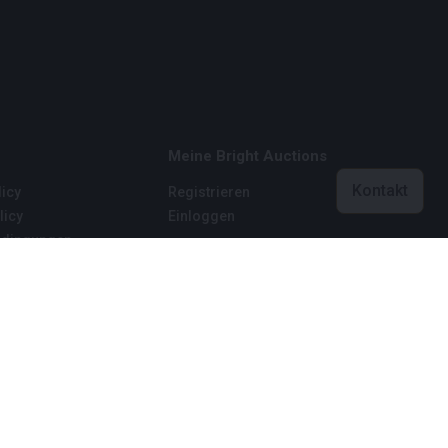
Meine Bright Auctions
Kontakt
icy
Registrieren
licy
Einloggen
dingungen