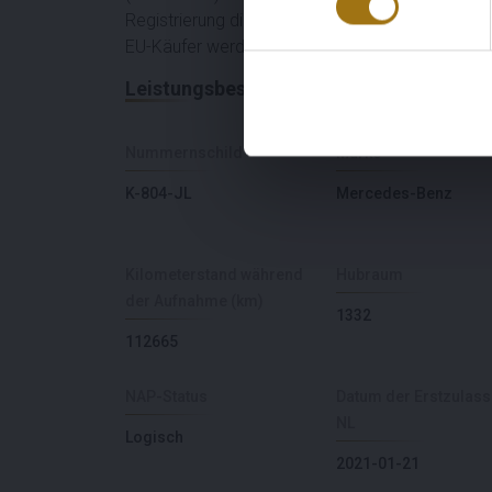
Registrierung dieses Loses in Ihrem Land wird d
EU-Käufer werden die BPM über die Rechnung d
Leistungsbeschreibung
Nummernschild
Marke
K-804-JL
Mercedes-Benz
Kilometerstand während
Hubraum
der Aufnahme (km)
1332
112665
NAP-Status
Datum der Erstzulas
NL
Logisch
2021-01-21