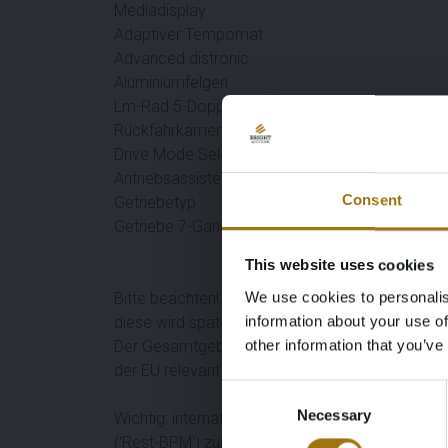
Mediadisplay
Adaptiver Tempomat
Advanced distronic
Aluminiumfelgen
Lm-Rad 5-Doppelspeichen-Design 17" rundum
Rückfahrkamera
Drive Mode SelectIon
Antriebsassistenzsystem Agility Select / Dynam
Consent
Getriebetyp
Getriebe 7-Gang - Doppelkupplungsgetriebe dct
This website uses cookies
We use cookies to personalis
Bitte beachten!: für niederländische Käufer und
information about your use of
diese wird später auf der Rechnung erscheinen 
other information that you’ve
Der Gesamtgebotspreis ist ohne BPM! (Dies ist 
der EU relevant)
Consent
Necessary
Selection
Wichtig: internationale Käufer (innerhalb der E
('Rest-BPM') zurückfordern. Für dieses Los zahl