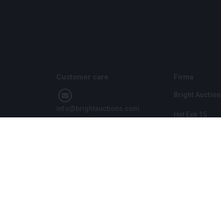
Customer care
Firma
Bright Auction
info@brightauctions.com
Het Eek 15
4004 LM Tiel
+31 20 89 45 579
Niederlande
CoC: 1608970
VAT: NL8060 9