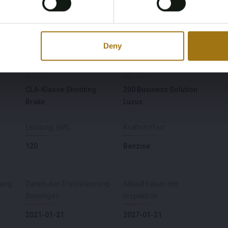
ie Anzahlung zurückerstattet. Niederländische und Nicht-
ieses Loses bezahlen.
Deny
Modell
Type
CLA-Klasse Shooting
200 Business Solution
Brake
Luxus
Leistung (kW)
Kraftstoffart
120
Benzine
sung
Datum der Erstzulassung
Ablaufdatum der
Sonstiges
Inspektion
2021-01-21
2027-01-21