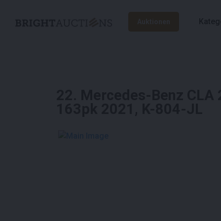
Kateg
Auktionen
22
.
Mercedes-Benz CLA 2
163pk 2021, K-804-JL
See More