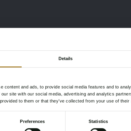
ic Select (Fahrmodusschalter)
Details
e content and ads, to provide social media features and to analy
 Käufer von außerhalb der EU wird die Rest-BPM hinzugefügt,
Age Verification Required
 our site with our social media, advertising and analytics partn
und beträgt €
1.780
. Also Gesamtangebotspreis + €
1,780
,-.
Not registered yet? Enjoy bidding
 provided to them or that they’ve collected from your use of their
nur für niederländische Käufer und Käufer von außerhalb
You must be 18 years or older to access this content.
Register and enjoy bidding
Please confirm that you are of legal age.
Preferences
Statistics
U) können den Restbetrag der niederländischen BPM-Steuer
Register
Yes, I’m 18+
t der Käufer die BPM-Steuer als Anzahlung und nach der