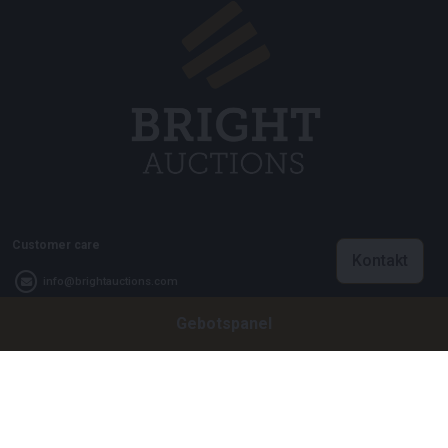
Customer care
Kontakt
info@brightauctions.com
Gebotspanel
+31 20 89 45 579
Firma