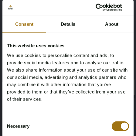
VTS (Variables Trimmsystem)
Consent
Details
About
iBR (vorwärts/neutral/rückwärts)
This website uses cookies
Enthält alle Originalteile, einschließlich neuem Laufrad
We use cookies to personalise content and ads, to
provide social media features and to analyse our traffic.
Wartung 2025 durchgeführt
We also share information about your use of our site with
our social media, advertising and analytics partners who
may combine it with other information that you’ve
×
×
provided to them or that they’ve collected from your use
Bitte beachten! Der schwarze Jetloader-Anhänger mit LED-
of their services.
Leuchten ist gegen einen Aufpreis von €1.400,00 erhältlich
(neuwertig, Roller war fast immer auf Doppelanhänger).
Age Verification Required
Not registered yet? Enjoy bidding
Bitte mailen Sie
info@automotive-auctions.nl für weitere
Consent
Informationen.
Necessary
Selection
You must be 18 years or older to access this content.
Register and enjoy bidding