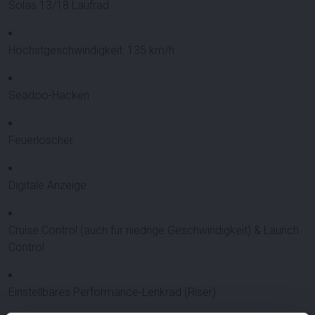
Solas 13/18 Laufrad
Höchstgeschwindigkeit: 135 km/h
Seadoo-Hacken
Feuerlöscher
Digitale Anzeige
Cruise Control (auch für niedrige Geschwindigkeit) & Launch
Control
Einstellbares Performance-Lenkrad (Riser)