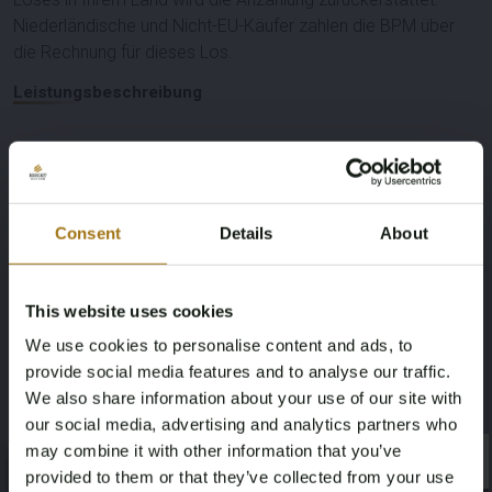
Niederländische und Nicht-EU-Käufer zahlen die BPM über
die Rechnung für dieses Los.
Leistungsbeschreibung
Nummernschild
Marke
ZV-517-K
Mercedes-Benz
Consent
Details
About
Modell
Type
G-Klasse
G63 AMG 5.5 V8
This website uses cookies
We use cookies to personalise content and ads, to
Kilometerstand während der
Hubraum
provide social media features and to analyse our traffic.
Aufnahme (km)
5461
We also share information about your use of our site with
178614
our social media, advertising and analytics partners who
may combine it with other information that you’ve
×
Kraftstoffart
Fahrgestellnummer
×
provided to them or that they’ve collected from your use