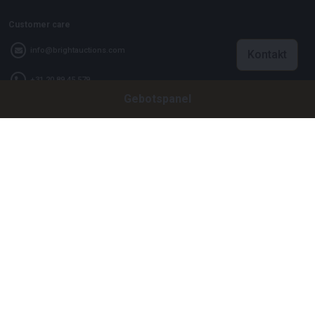
Customer care
info@brightauctions.com
Kontakt
+31 20 89 45 579
Gebotspanel
Firma
Bright Auctions BV
Het Eek 15
4004 LM Tiel
Niederlande
CoC: 16089705
VAT: NL8060 98 120 B01