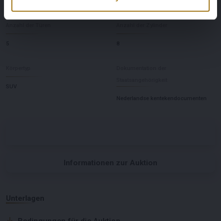
Automaat
Links gestuurd
Anzahl der Türen
Anzahl der Zylinder
5
8
Körpertyp
Dokumentation der
Staatsangehörigkeit
SUV
Nederlandse kentekendocumenten
Informationen zur Auktion
Unterlagen