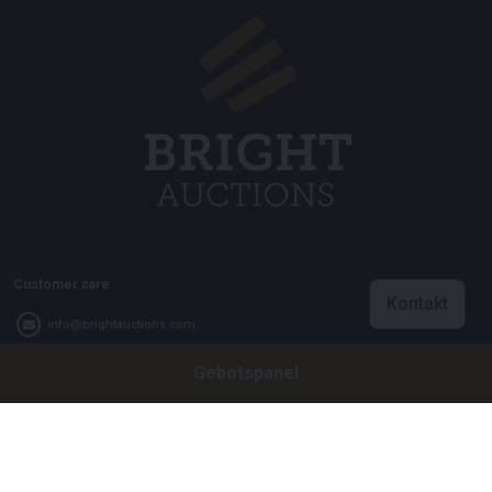
Customer care
Kontakt
info@brightauctions.com
Gebotspanel
+31 20 89 45 579
Firma