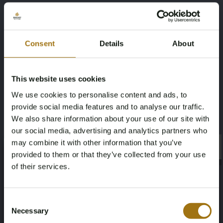
Modell
Type
e-tron
55 Quattro Advanced Pro Line Plus 95
Consent
Details
About
kWh
Kilometerstand während der
Kraftstoffart
This website uses cookies
Aufnahme (km)
We use cookies to personalise content and ads, to
Elektriciteit
provide social media features and to analyse our traffic.
81726
We also share information about your use of our site with
our social media, advertising and analytics partners who
Fahrgestellnummer
NAP-Status
may combine it with other information that you’ve
×
WAUZZZGE1KB001410
Geen oordeel
×
provided to them or that they’ve collected from your use
of their services.
Datum der Erstzulassung NL
Datum der Erstzulassung Sonstiges
Age Verification Required
Not registered yet? Enjoy bidding
12-02-2021
28-12-2018
Consent
Necessary
Selection
You must be 18 years or older to access this content.
Ablaufdatum der Inspektion
Pferdestärke
Register and enjoy bidding