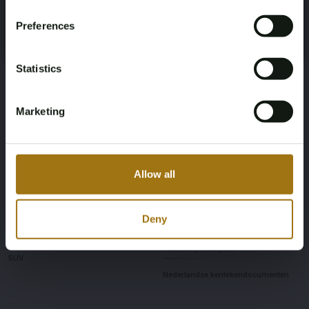
Please confirm that you are of legal age.
13-10-2026
360
Preferences
Register
Yes, I’m 18+
Fahrend
Anzahl der Sitzplätze
Statistics
Vierwielaandrijving
5
Marketing
Farbe
Übertragung
Groen
Automaat
Allow all
Lenkrad
Anzahl der Türen
Links gestuurd
5
Deny
Körpertyp
Dokumentation der
Staatsangehörigkeit
SUV
Nederlandse kentekendocumenten