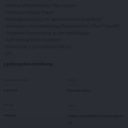
• Wärmereflektierendes Glas rundum
• Innenraumdesign-Paket
• Anhängerkupplung mit abnehmbarem Kugelkopf
• Innenraum Holzverkleidung (Nadelstreifen-Effekt Facelift)
• Ambiente-Beleuchtung an der Heckklappe
• Aufmerksamkeits-Assistent
• Klimazone 2 (gemäßigtes Klima)
• Etc.
Leistungsbeschreibung
Nummernschild
Marke
V-99-FPZ
Mercedes-Benz
Modell
Type
V-Klasse
V220d Lang MAYBACH DC Avantgarde
2.0