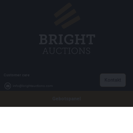
Customer care
Kontakt
info@brightauctions.com
Gebotspanel
+31 20 89 45 579
Firma