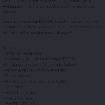
Dies ist ein
Mercedes-Benz V220d Lang MAYBACH DC
Avantgarde
mit
163hp
aus
2020
, in der Farbe
Selenitgrau
Metallic
.
Dieser Bus wurde
von MAYBACH
überholt und befindet sich
in einem besonders luxuriösen Zustand. Der Bus verfügt über
exklusive Außen- und Innenausstattungen!
Optionen:
• MAYBACH-Ausführung
• Selenitgraue Metallic-Lackierung (MB7992)
• Stoßfänger und Teile in Wagenfarbe lackiert
• Aerodynamischer Unterbodenschutz
• Berganfahrassistent
• Aktiver Abstandsassistent DISTRONIC
• Park-Paket
• Aktiver Parkassistent
• Rückfahrkamera
• BlueEFFICIENCY-Paket