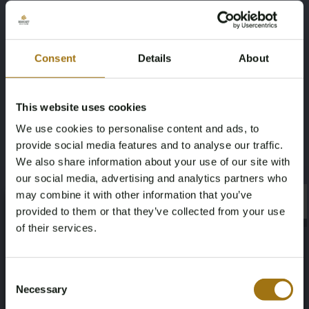
Kilometerstand während der
Hubraum
Aufnahme (km)
1950
Consent
Details
About
84186
Kraftstoffart
Fahrgestellnummer
This website uses cookies
Diesel
W1V44781313703063
We use cookies to personalise content and ads, to
provide social media features and to analyse our traffic.
NAP-Status
Datum der Erstzulassung NL
We also share information about your use of our site with
our social media, advertising and analytics partners who
Onlogisch
19-12-2024
may combine it with other information that you’ve
×
×
provided to them or that they’ve collected from your use
Datum der Erstzulassung Sonstiges
Ablaufdatum der Inspektion
of their services.
12-12-2025
05-02-2020
Age Verification Required
Not registered yet? Enjoy bidding
Consent
Pferdestärke
Fahrend
Necessary
Selection
You must be 18 years or older to access this content.
Register and enjoy bidding
163
Achterwielaandrijving