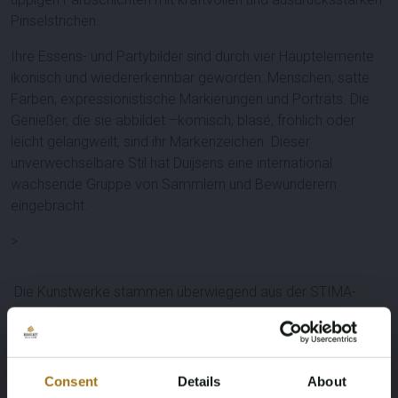
Pinselstrichen.
Ihre Essens- und Partybilder sind durch vier Hauptelemente
ikonisch und wiedererkennbar geworden: Menschen, satte
Farben, expressionistische Markierungen und Porträts. Die
Genießer, die sie abbildet –komisch, blasé, fröhlich oder
leicht gelangweilt, sind ihr Markenzeichen. Dieser
unverwechselbare Stil hat Duijsens eine international
wachsende Gruppe von Sammlern und Bewunderern
eingebracht.
>
Die Kunstwerke stammen überwiegend aus der STIMA-
Sammlung.
Seit 1987 wird die Kunst an private Sammler vermietet und
verkauft und für Firmensammlungen beraten.
Consent
Details
About