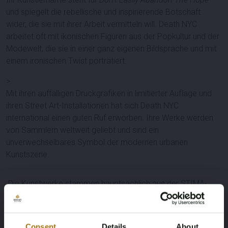
und spiegelt die rebellische und inspirierende Botschaft
wider, die sie mit ihrer Arbeit vermitteln will. Death NYC
arbeitet oft mit ikonischen Figuren aus der Popkultur und der
Modewelt, die sie in einer ganz eigenen Bildsprache und mit
einem ironischen Twist porträtiert.
>
Mit ihren auffälligen Druckgrafiken in limitierter Auflage und
ihren Street Art-Installationen hat sich Death NYC
international einen guten Ruf erworben. Ihre Werke werden
von Sammlern weltweit geliebt und sind ein
unverwechselbares Symbol der modernen urbanen
Kunstszene.
Die Kunstwerke stammen hauptsächlich aus der STIMA-
Sammlung.
Seit 1987 wird die Kunst an private Sammler vermietet und
Consent
Details
About