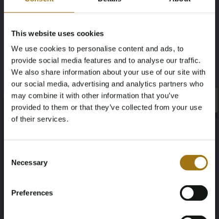
verkauft und für Firmensammlungen beraten.
Leistungsbeschreibung
This website uses cookies
ArtistName
Technique
We use cookies to personalise content and ads, to
provide social media features and to analyse our traffic.
Tod NYC 1979
Zeefdruk uit 2015
We also share information about your use of our site with
our social media, advertising and analytics partners who
Dimensions
may combine it with other information that you’ve
×
×
provided to them or that they’ve collected from your use
50 x 40 cm
of their services.
Age Verification Required
Not registered yet? Enjoy bidding
Consent
Necessary
Selection
You must be 18 years or older to access this content.
Informationen zur Auktion
Register and enjoy bidding
Please confirm that you are of legal age.
Preferences
Register
Yes, I’m 18+
Unterlagen