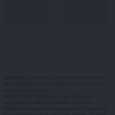
#
100512
-
15
Handsigniert und nummeriert. Inklusive Echtheitszertifikat
und Goldaufkleber. Limitierte Auflage von 100 Exemplaren
auf 300g Baumwollpapier.
Death NYC (geb. 1979) ist eine in New York lebende
zeitgenössische Street Art Künstlerin, die für ihren
farbenfrohen, verspielten und provokativen Stil bekannt ist.
Ihr Künstlername steht für
Don’t Easily Abandon The Hope