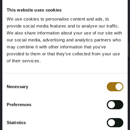
ArtistName
Technique
This website uses cookies
Andy Warhol
Litho
We use cookies to personalise content and ads, to
provide social media features and to analyse our traffic.
We also share information about your use of our site with
Dimensions
our social media, advertising and analytics partners who
50 x 35 cm
may combine it with other information that you’ve
×
×
provided to them or that they’ve collected from your use
of their services.
Age Verification Required
Not registered yet? Enjoy bidding
Consent
Informationen zur Auktion
Necessary
Selection
You must be 18 years or older to access this content.
Register and enjoy bidding
Please confirm that you are of legal age.
Unterlagen
Preferences
Register
Yes, I’m 18+
Bedingungen für die Auktion
Statistics