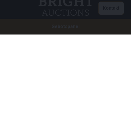
Kontakt
Gebotspanel
Customer care
info@brightauctions.com
+31 20 89 45 579
Firma
Bright Auctions BV
Het Eek 15
4004 LM Tiel
Niederlande