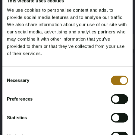
This website uses cookies
We use cookies to personalise content and ads, to
Dimensions
provide social media features and to analyse our traffic.
We also share information about your use of our site with
60 x 40 cm
our social media, advertising and analytics partners who
may combine it with other information that you’ve
×
×
provided to them or that they’ve collected from your use
of their services.
Informationen zur Auktion
Age Verification Required
Not registered yet? Enjoy bidding
Consent
Necessary
Selection
You must be 18 years or older to access this content.
Unterlagen
Register and enjoy bidding
Please confirm that you are of legal age.
Preferences
Bedingungen für die Auktion
Register
Yes, I’m 18+
Statistics
;