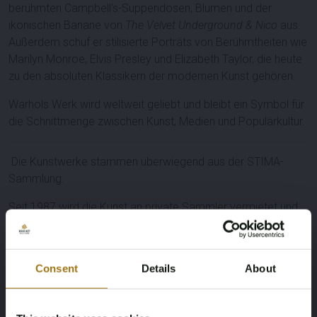
berühmten Campbell’s-Suppendosen, Blumen und der
ikonischen Banane von
The Velvet Underground & Nico
aus.
Außerdem schuf er stilisierte Porträts von Berühmtheiten wie
Marilyn Monroe, Elvis Presley und Elizabeth Taylor, die heute
zu den absoluten Klassikern der modernen Kunst gehören.
Warhols Werk wird weltweit geliebt und bleibt ein Symbol für
die Schnittmenge zwischen Kunst, Medien und Populärkultur.
Die Kunstwerke stammen überwiegend aus der STIMA-
Sammlung.
Seit 1987 wird die Kunst an private Sammler vermietet und
verkauft und für Firmensammlungen beraten.
Leistungsbeschreibung
Consent
Details
About
ArtistName
Technique
Andy Warhol
Litho