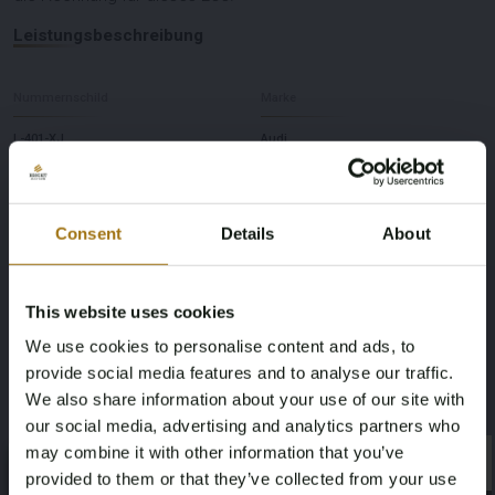
Leistungsbeschreibung
Nummernschild
Marke
L-401-XJ
Audi
Modell
Type
Consent
Details
About
RS7 Sportback
4.0 TFSI V8 Quattro (CARBON) Pro Line
Plus
This website uses cookies
Kilometerstand während der
Hubraum
We use cookies to personalise content and ads, to
Aufnahme (km)
3993
provide social media features and to analyse our traffic.
213973
We also share information about your use of our site with
our social media, advertising and analytics partners who
Kraftstoffart
Fahrgestellnummer
may combine it with other information that you’ve
×
×
provided to them or that they’ve collected from your use
Benzin
WAUZZZ4G8DE900375