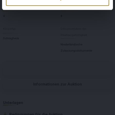
Anzahl der Türen
Anzahl der Zylinder
4
8
Körpertyp
Dokumentation der
Staatsangehörigkeit
Schrägheck
Niederländische
Zulassungsdokumente
Informationen zur Auktion
Unterlagen
Bedingungen für die Auktion