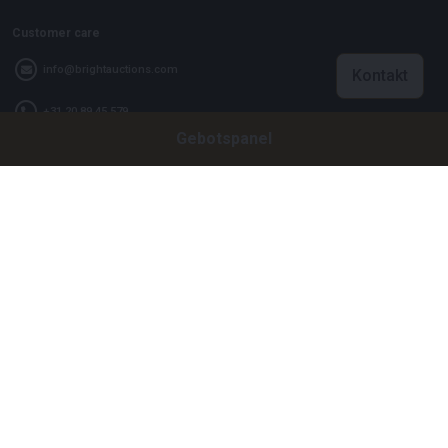
Customer care
info@brightauctions.com
Kontakt
+31 20 89 45 579
Gebotspanel
Firma
Bright Auctions BV
Het Eek 15
4004 LM Tiel
Niederlande
CoC: 16089705
VAT: NL8060 98 120 B01