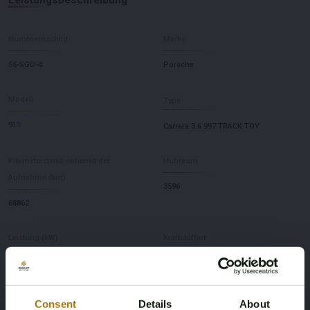
Nummernschild
Marke
55-SGD-4
Porsche
Modell
Type
911
Carrera 3.6 997 TRACK TOY
Kilometerstand während der
Hubraum
Aufnahme (km)
3596
68862
Leistung (kW)
Kraftstoffart
239
Benzine
Fahrgestellnummer
NAP-Status
Consent
Details
About