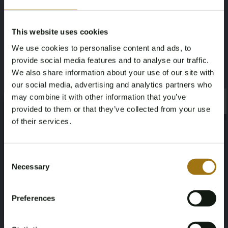
WP0ZZZ99Z5S703491
Geen oordeel
This website uses cookies
Datum der Erstzulassung NL
Datum der Erstzulassung Sonstiges
We use cookies to personalise content and ads, to
2011-09-21
2005-02-28
provide social media features and to analyse our traffic.
We also share information about your use of our site with
Ablaufdatum der Inspektion
Pferdestärke
our social media, advertising and analytics partners who
may combine it with other information that you’ve
2023-06-03
325
×
×
provided to them or that they’ve collected from your use
of their services.
Anzahl der Sitzplätze
Farbe
Age Verification Required
2
Mit
Not registered yet? Enjoy bidding
Consent
Necessary
Selection
Übertragung
Lenkrad
You must be 18 years or older to access this content.
Register and enjoy bidding
Please confirm that you are of legal age.
Handgeschakeld
Links gestuurd
Preferences
Register
Yes, I’m 18+
Anzahl der Türen
Leergewicht