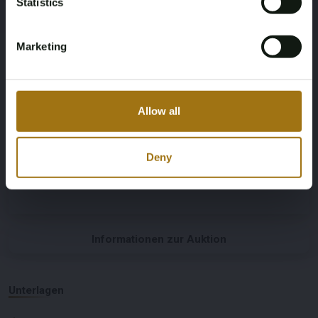
Statistics
2
1370
Körpertyp
Dokumentation der
Marketing
Staatsangehörigkeit
Coupé
Nederlandse kentekendocumenten
Allow all
Carfax-Link
Siehe Link
Deny
Informationen zur Auktion
Unterlagen