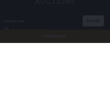
Kontakt
Customer care
info@brightauctions.com
Gebotspanel
+31 20 89 45 579
Firma
Bright Auctions BV
Het Eek 15
4004 LM Tiel
Niederlande
CoC: 16089705