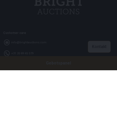
Customer care
info@brightauctions.com
Kontakt
+31 20 89 45 579
Gebotspanel
Firma
Bright Auctions BV
Het Eek 15
4004 LM Tiel
Niederlande