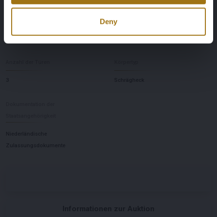
Übertragung
Lenkrad
Deny
Handbuch
links
Anzahl der Türen
Körpertyp
3
Schrägheck
Dokumentation der
Staatsangehörigkeit
Niederländische
Zulassungsdokumente
Informationen zur Auktion