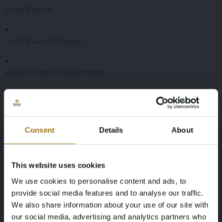
Neue Batterie
16-Zoll Audi TT-Felgen
Recaro Color Concept Sitze
Vor der Stoßstange kleine Lackablösung. Farbcode für
eventuelle Neulackierung vorhanden.
Leistungsbeschreibung
Consent
Details
About
Nummernschild
Marke
This website uses cookies
RX-32-GJ
Volkswagen
We use cookies to personalise content and ads, to
provide social media features and to analyse our traffic.
Modell
Type
We also share information about your use of our site with
Golf
MK2 GTI 2.0 8v
our social media, advertising and analytics partners who