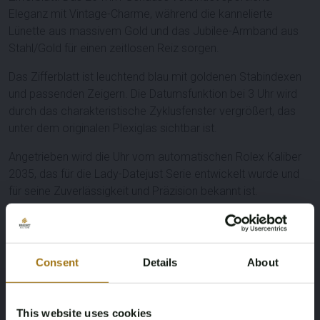
Eleganz mit Vintage-Charme, während die kannelierte
Lünette aus massivem Gold und das Jubilee-Armband aus
Stahl/Gold für einen zeitlosen Reiz sorgen.
Das Zifferblatt ist leuchtend blau mit goldenen Stabindexen
und passenden Zeigern. Die
Datumsfunktion
bei 3 Uhr wird
durch das charakteristische
Zyklusfenster
vergrößert, das
unter dem originalen
Plexiglas
sichtbar ist.
Angetrieben wird die Uhr vom automatischen
Rolex Kaliber
2035
, das für die Lady-Datejust Serie entwickelt wurde und
für seine Zuverlässigkeit und Präzision bekannt ist.
Dieses Exemplar wird mit der
Original-Rolex-Box und dem
passenden grünen Rolex-Anhänger
geliefert, was zu seiner
Vollständigkeit und seinem Sammlerwert beiträgt. Der
Consent
Details
About
Zustand ist gut, mit normalen Gebrauchsspuren, die dem
Alter entsprechen. Das Uhrwerk funktioniert zum Zeitpunkt
der Katalogisierung einwandfrei.
This website uses cookies