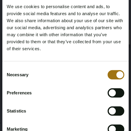
>
We use cookies to personalise content and ads, to
provide social media features and to analyse our traffic.
Leistungsbeschreibung
We also share information about your use of our site with
our social media, advertising and analytics partners who
may combine it with other information that you’ve
×
×
provided to them or that they’ve collected from your use
of their services.
Informationen zur Auktion
Age Verification Required
Not registered yet? Enjoy bidding
Consent
Necessary
Selection
Unterlagen
You must be 18 years or older to access this content.
Register and enjoy bidding
Please confirm that you are of legal age.
Bedingungen für die Auktion
Preferences
Register
Yes, I’m 18+
Statistics
;
Marketing