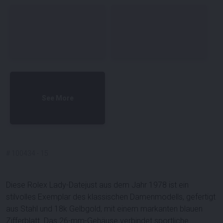
See More
#
100434
-
15
Diese
Rolex Lady-Datejust
aus dem Jahr
1978
ist ein
stilvolles Exemplar des klassischen Damenmodells, gefertigt
aus
Stahl und 18k Gelbgold
, mit einem markanten
blauen
Zifferblatt
. Das
26-mm-Gehäuse
verbindet sportliche