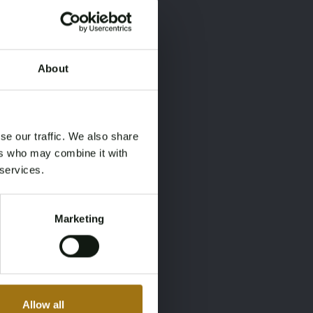
About
×
×
se our traffic. We also share
ers who may combine it with
 services.
Marketing
Allow all