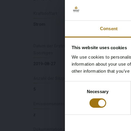
Kraftstoffart
Belastbarkeit
Strom
0
Consent
Datum der Erstzulassung
Ablaufdatum der
This website uses cookies
Sonstiges
Inspektion
We use cookies to personalis
2019-08-27
2025-08-27
information about your use of
other information that you’ve
Anzahl der Sitzplätze
Farbe
Consent
5
schwarz
Necessary
Selection
Emissionsnorm
Anzahl der Türen
z
4
Dokumentation der