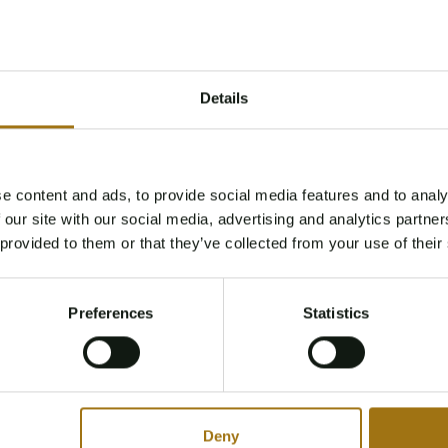
NAP-Status
Datum der Erstzulassung
NL
Logisch
Details
2019-08-27
Pferdestärke
Fahrend
462
vier Räder
e content and ads, to provide social media features and to analy
Age Verification Required
 our site with our social media, advertising and analytics partn
Not registered yet? Enjoy bidding
 provided to them or that they’ve collected from your use of their
You must be 18 years or older to access this content.
Übertragung
Lenkrad
Register and enjoy bidding
Please confirm that you are of legal age.
Maschine
Links
Preferences
Statistics
Register
Yes, I’m 18+
Leergewicht
Körpertyp
1831
Limousine
Deny