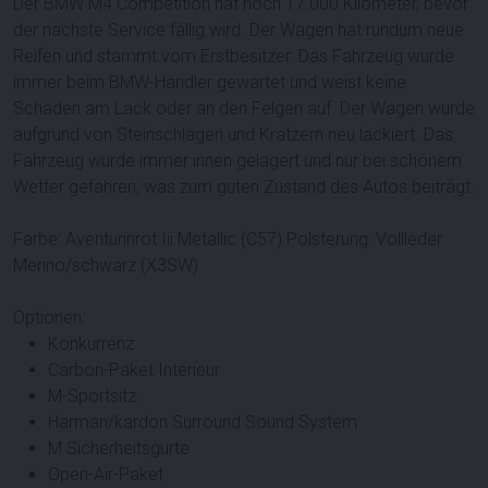
Der BMW M4 Competition hat noch 17.000 Kilometer, bevor
der nächste Service fällig wird. Der Wagen hat rundum neue
Reifen und stammt vom Erstbesitzer. Das Fahrzeug wurde
immer beim BMW-Händler gewartet und weist keine
Schäden am Lack oder an den Felgen auf. Der Wagen wurde
aufgrund von Steinschlägen und Kratzern neu lackiert. Das
Fahrzeug wurde immer innen gelagert und nur bei schönem
Wetter gefahren, was zum guten Zustand des Autos beiträgt.
Farbe: Aventurinrot Iii Metallic (C57) Polsterung: Vollleder
Merino/schwarz (X3SW)
Optionen:
Konkurrenz
Carbon-Paket Interieur
M-Sportsitz
Harman/kardon Surround Sound System
M Sicherheitsgurte
Open-Air-Paket