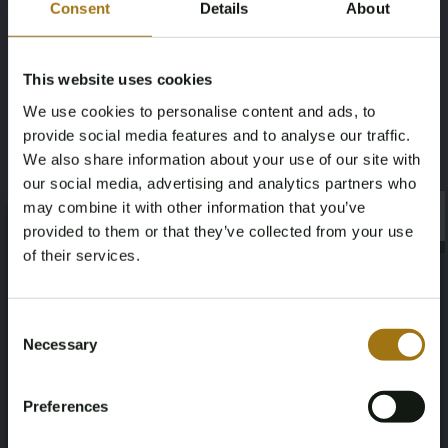
Consent
Details
About
BMW
4er-Reihe
This website uses cookies
Kilometerstand während der
Type
Aufnahme (km)
We use cookies to personalise content and ads, to
M4 Competition xDrive Cabriolet G83
provide social media features and to analyse our traffic.
26657
We also share information about your use of our site with
our social media, advertising and analytics partners who
Hubraum
Kraftstoffart
may combine it with other information that you’ve
×
2993
Benzin
×
provided to them or that they’ve collected from your use
of their services.
Fahrgestellnummer
Datum der Erstzulassung Sonstiges
Age Verification Required
Not registered yet? Enjoy bidding
WBS31BA0X0CL34385
2022-05-16
Consent
Necessary
Selection
You must be 18 years or older to access this content.
Pferdestärke
Anzahl der Sitzplätze
Register and enjoy bidding
Please confirm that you are of legal age.
510
4
Preferences
Register
Yes, I’m 18+