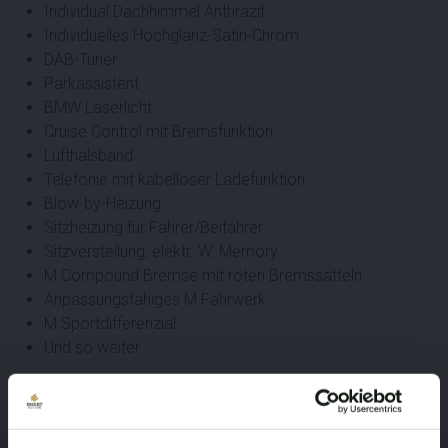
Individual Dachhimmel Anthrazit
Individuelles Hochglanz-Satin-Chrom
DAB-Tuner
Parkassistent
BMW Laserlicht
Cruise Control mit Bremsfunktion
Lufthalsband
Telefonie mit kabelloser Ladefunktion
Blow-by-Heizung
Sitzheizung für Fahrer/Beifahrer
Sitzverstellung, elektr. W. Memory
M Compound Bremse mit roten Bremssätteln
Anpassungsfähiges M Fahrwerk
M Sportdifferenzial
Und so weiter
Leistungsbeschreibung
Marke
Modell