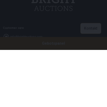
Kontakt
Customer care
info@brightauctions.com
Gebotspanel
+31 20 89 45 579
Firma
Bright Auctions BV
Het Eek 15
4004 LM Tiel
Niederlande