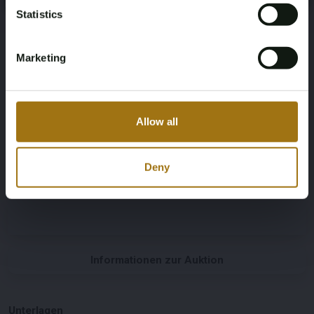
Übertragung
Farbe
Statistics
Maschine
Aventurinrot Iii Metallic (C57) Rot
Marketing
Lenkrad
Anzahl der Türen
Linkslenker
2
Allow all
Körpertyp
Dokumentation der
Staatsangehörigkeit
Cabrio
Deny
Deutsche Zulassungsdokumente
Informationen zur Auktion
Unterlagen