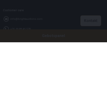
Customer care
info@brightauctions.com
Kontakt
+31 20 89 45 579
Gebotspanel
Firma
Bright Auctions BV
Het Eek 15
4004 LM Tiel
Niederlande
CoC: 16089705
VAT: NL8060 98 120 B01