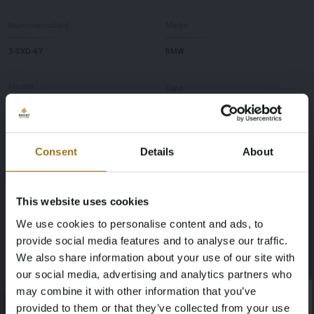
Nummernschild
Marke
3-SXD-67
BMW
Modell
Type
5er-Serie Gran Turismo
550xi High Executive 4.4 V8 F07
Kilometerstand während der
Hubraum
Consent
Details
About
Aufnahme (km)
4395
136936
This website uses cookies
We use cookies to personalise content and ads, to
Leistung (kW)
Kraftstoffart
provide social media features and to analyse our traffic.
330
Benzin
We also share information about your use of our site with
our social media, advertising and analytics partners who
Fahrgestellnummer
Belastbarkeit
may combine it with other information that you’ve
×
×
provided to them or that they’ve collected from your use
WBA5M010X0D201063
0