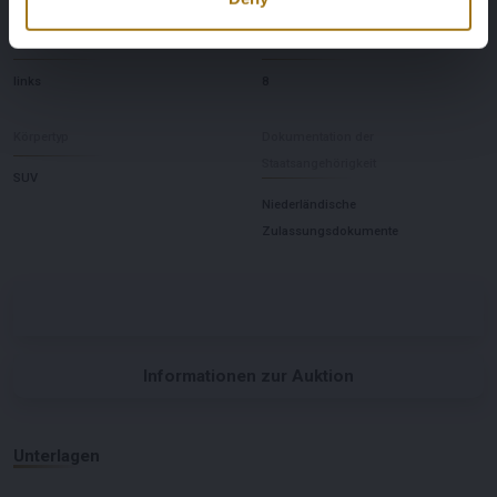
Lenkrad
Anzahl der Zylinder
links
8
Körpertyp
Dokumentation der
Staatsangehörigkeit
SUV
Niederländische
Zulassungsdokumente
Informationen zur Auktion
Unterlagen