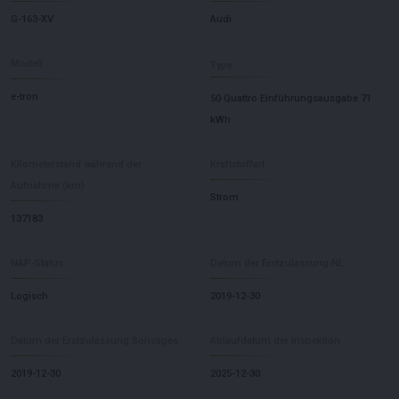
G-163-XV
Audi
Modell
Type
e-tron
50 Quattro Einführungsausgabe 71
kWh
Kilometerstand während der
Kraftstoffart
Aufnahme (km)
Strom
137183
NAP-Status
Datum der Erstzulassung NL
Logisch
2019-12-30
Datum der Erstzulassung Sonstiges
Ablaufdatum der Inspektion
2019-12-30
2025-12-30