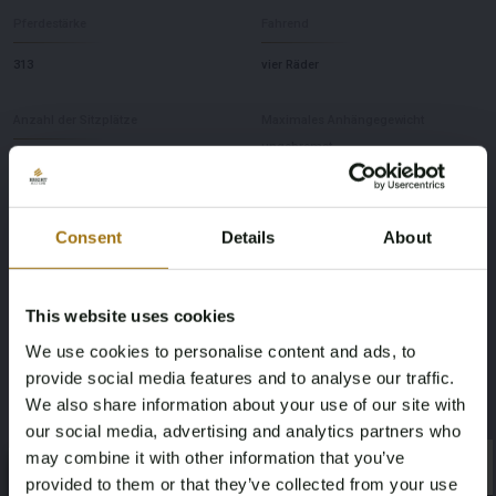
Pferdestärke
Fahrend
313
vier Räder
Anzahl der Sitzplätze
Maximales Anhängegewicht
ungebremst
5
750
Consent
Details
About
Maximales Anhängegewicht gebremst
Farbe
1800
Schwarz
This website uses cookies
Übertragung
Lenkrad
We use cookies to personalise content and ads, to
provide social media features and to analyse our traffic.
Maschine
links
We also share information about your use of our site with
our social media, advertising and analytics partners who
Emissionsnorm
Anzahl der Türen
may combine it with other information that you’ve
×
Z
4
×
provided to them or that they’ve collected from your use