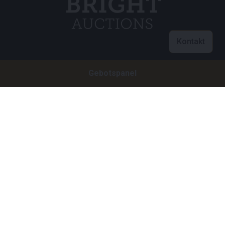
Kontakt
Customer care
Gebotspanel
info@brightauctions.com
+31 20 89 45 579
Firma
Bright Auctions BV
Het Eek 15
4004 LM Tiel
Niederlande