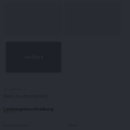
See More
#
100414
-
4
[item_no_description]
Leistungsbeschreibung
Nummernschild
Marke