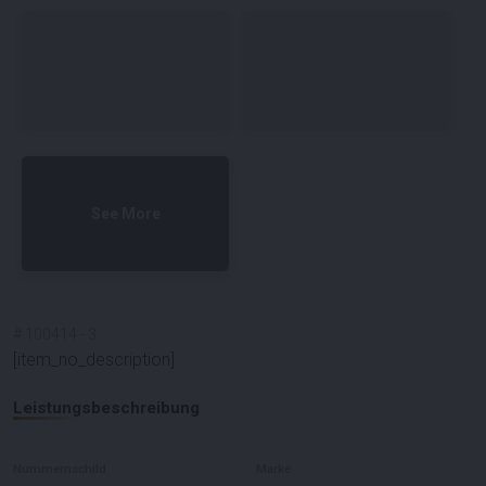
See More
#
100414
-
3
[item_no_description]
Leistungsbeschreibung
Nummernschild
Marke