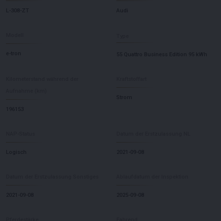
L-308-ZT
Audi
Modell
Type
e-tron
55 Quattro Business Edition 95 kWh
Kilometerstand während der
Kraftstoffart
Aufnahme (km)
Strom
196153
NAP-Status
Datum der Erstzulassung NL
Logisch
2021-09-08
Datum der Erstzulassung Sonstiges
Ablaufdatum der Inspektion
2021-09-08
2025-09-08
Pferdestärke
Fahrend