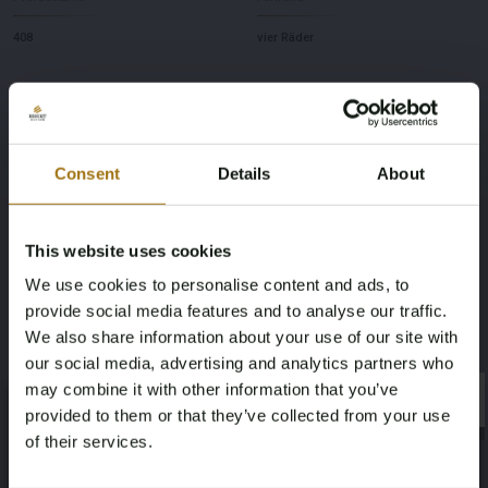
408
vier Räder
Anzahl der Sitzplätze
Maximales Anhängegewicht
ungebremst
5
750
Consent
Details
About
Maximales Anhängegewicht gebremst
Farbe
This website uses cookies
1800
grau
We use cookies to personalise content and ads, to
Übertragung
Lenkrad
provide social media features and to analyse our traffic.
We also share information about your use of our site with
Maschine
links
our social media, advertising and analytics partners who
may combine it with other information that you’ve
×
Emissionsnorm
Leergewicht
×
provided to them or that they’ve collected from your use
of their services.
Z
2495